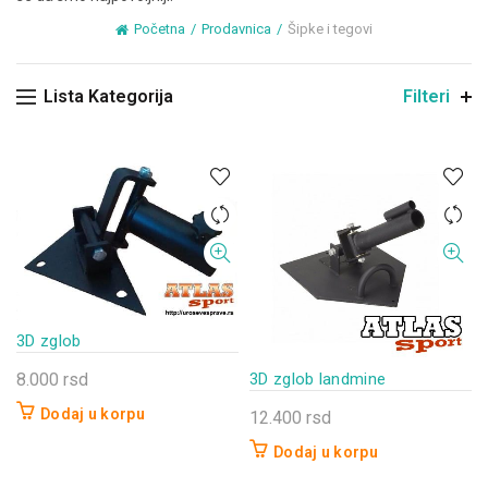
Početna
Prodavnica
Šipke i tegovi
Lista Kategorija
Filteri
3D zglob
3D zglob landmine
8.000
rsd
Dodaj u korpu
12.400
rsd
Dodaj u korpu