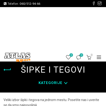
Telefon:
060/512-94-66
0
0
0
ŠIPKE I TEGOVI
KATEGORIJE
Veliki izbor šipki i tegova na jednom mestu. Posetite nas i uverite
se da smo najpovoljniji.