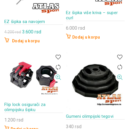
Ez šipka više kriva – super
curl
EZ šipka sa navojem
6.000
rsd
Originalna
Trenutna
3.600
rsd
4.200
rsd
Dodaj u korpu
cena
cena
Dodaj u korpu
je
je:
bila:
3.600 rsd.
4.200 rsd.
Flip lock osigurači za
olimpijsku šipku
Gumeni olimpijski tegovi
1.200
rsd
340
rsd