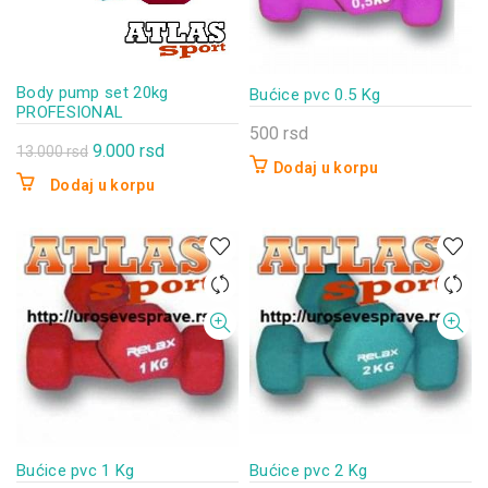
Body pump set 20kg
Bućice pvc 0.5 Kg
PROFESIONAL
500
rsd
Originalna
Trenutna
9.000
rsd
13.000
rsd
Dodaj u korpu
cena
cena
Dodaj u korpu
je
je:
bila:
9.000 rsd.
13.000 rsd.
Bućice pvc 1 Kg
Bućice pvc 2 Kg