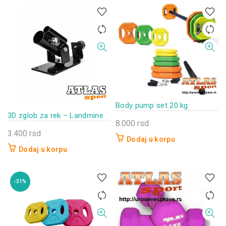
Body pump set 20 kg
3D zglob za rek – Landmine
8.000
rsd
3.400
rsd
Dodaj u korpu
Dodaj u korpu
-31%