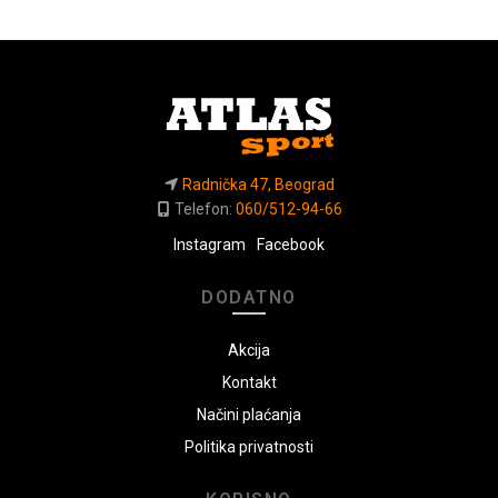
proizvoda.
Radnička 47, Beograd
Telefon:
060/512-94-66
Instagram
Facebook
DODATNO
Akcija
Kontakt
Načini plaćanja
Politika privatnosti