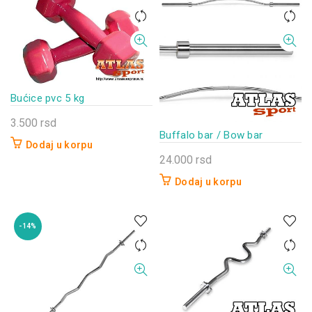
Bućice pvc 5 kg
3.500
rsd
Buffalo bar / Bow bar
Dodaj u korpu
24.000
rsd
Dodaj u korpu
-14%