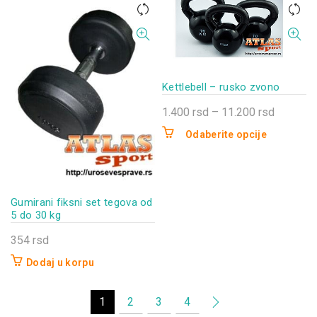
Kettlebell – rusko zvono
Raspon
1.400
rsd
–
11.200
rsd
cena:
Odaberite opcije
od
Ovaj
proizvod
1.400 rs
ima
do
više
11.200 r
Gumirani fiksni set tegova od
varijanti.
5 do 30 kg
Opcije
354
rsd
mogu
biti
Dodaj u korpu
izabrane
na
1
2
3
4
stranici