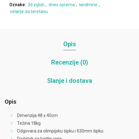
Oznake:
3d zglob
,
itnes oprema
,
landmine
,
velanje za teretanu
Opis
Recenzije (0)
Slanje i dostava
Opis
Dimenzija 48 x 40cm
Težina 18kg
Odgovara za olimpijsku šipku i fi30mm šipku
Dodatak za battle rope