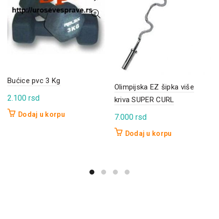
Bućice pvc 3 Kg
Olimpijska EZ šipka više
2.100
rsd
kriva SUPER CURL
Dodaj u korpu
7.000
rsd
Dodaj u korpu