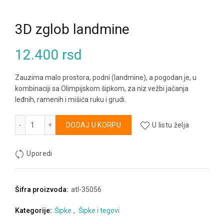
3D zglob landmine
12.400
rsd
Zauzima malo prostora, podni (landmine), a pogodan je, u
kombinaciji sa Olimpijskom šipkom, za niz vežbi jačanja
leđnih, ramenih i mišića ruku i grudi.
3D zglob landmine količina
Alternative:
DODAJ U KORPU
U listu želja
Uporedi
Šifra proizvoda:
atl-35056
Kategorije:
Šipke
,
Šipke i tegovi