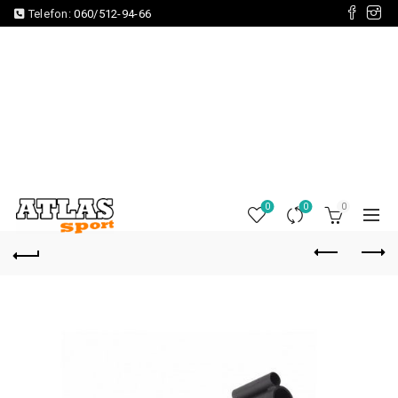
Telefon:
060/512-94-66
0
0
0