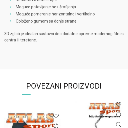
Moguce potavljanje bez šrafljenja
Moguće pomeranje horizontalno i vertikalno
Obloženo gumom sa donje strane
3D zglob je idealan sastavni deo dodatne opreme modernog fitnes
centra ili teretane.
POVEZANI PROIZVODI