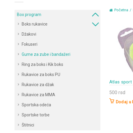
Početna
Box program
Boks rukavice
Džakovi
Fokuseri
Gume za zube i bandažeri
Ring za boks i Kik boks
Rukavice za boks PU
Atlas sport 
Rukavice za džak
500
rsd
Rukavice za MMA
Dodaj u
Sportska odeća
Sportske torbe
Štitnici