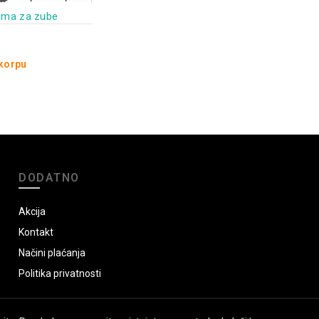
guma za zube
 korpu
DODATNO
Akcija
Kontakt
Načini plaćanja
Politika privatnosti