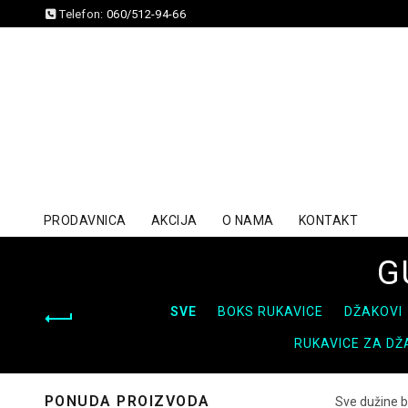
Telefon:
060/512-94-66
PRODAVNICA
AKCIJA
O NAMA
KONTAKT
G
SVE
BOKS RUKAVICE
DŽAKOVI
RUKAVICE ZA DŽ
PONUDA PROIZVODA
Sve dužine b