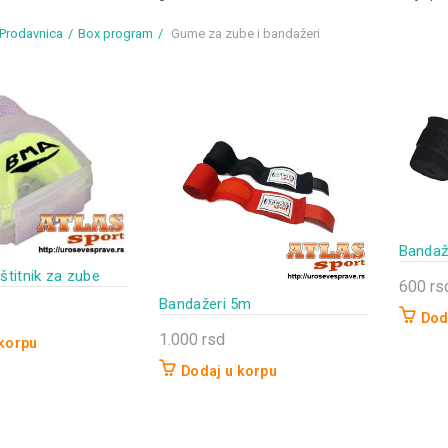
Prodavnica
Box program
Gume za zube i bandažeri
Bandaže
štitnik za zube
600
rs
Bandažeri 5m
Dod
1.000
rsd
 korpu
Dodaj u korpu