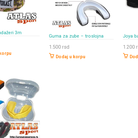
ndažeri 3m
Guma za zube – troslojna
Joya b
1.500
rsd
1.200
 korpu
Dodaj u korpu
Dod