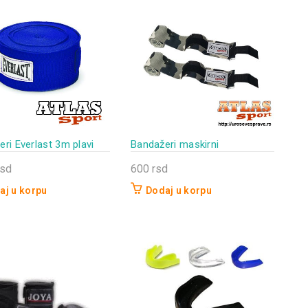
ri Everlast 3m plavi
Bandažeri maskirni
rsd
600
rsd
aj u korpu
Dodaj u korpu