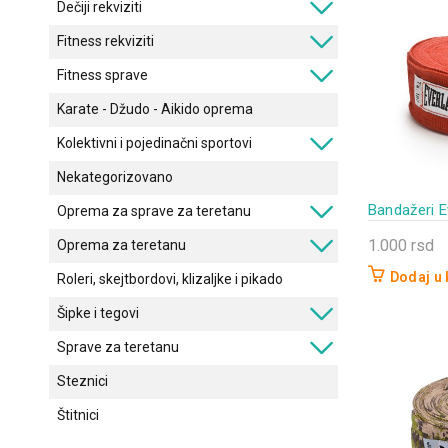
Dečiji rekviziti
Fitness rekviziti
Fitness sprave
Karate - Džudo - Aikido oprema
Kolektivni i pojedinačni sportovi
Nekategorizovano
Bandažeri E
Oprema za sprave za teretanu
1.000
rsd
Oprema za teretanu
Dodaj u
Roleri, skejtbordovi, klizaljke i pikado
Šipke i tegovi
Sprave za teretanu
Steznici
Štitnici