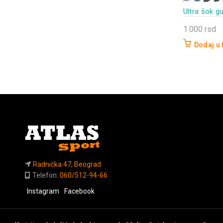
Ultra šok 
1.000
rsd
Dodaj u
Radnička 47, Beograd
Telefon:
060/512-94-66
Instagram
Facebook