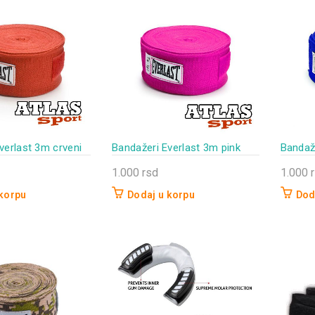
verlast 3m crveni
Bandažeri Everlast 3m pink
Bandaže
1.000
rsd
1.000
 korpu
Dodaj u korpu
Dod