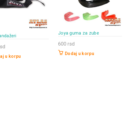
Joya guma za zube
andažeri
600
rsd
rsd
Dodaj u korpu
aj u korpu