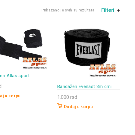
Filteri
Prikazano je svih 13 rezultata
ri Atlas sport
d
Bandažeri Everlast 3m crni
aj u korpu
1.000
rsd
Dodaj u korpu