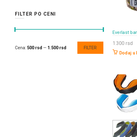
FILTER PO CENI
Everlast ba
1.300
rsd
Minimalna
Maksimalna
Cena:
500 rsd
—
1.500 rsd
FILTER
Dodaj u
cena
cena