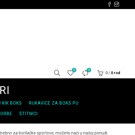
0
0
0
/
0
rsd
RI
I KIK BOKS
RUKAVICE ZA BOKS PU
TORBE
ŠTITNICI
trebno za borilačke sportove, možete naći u našoj ponudi.