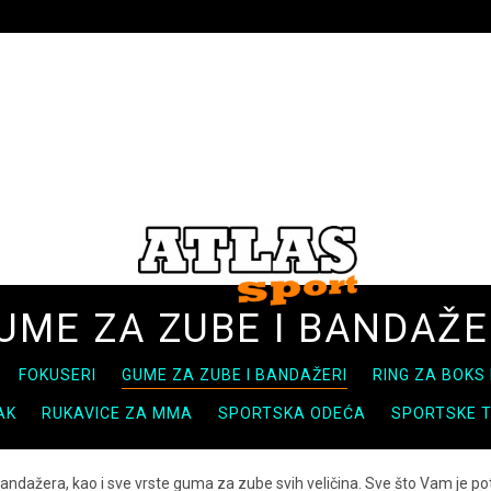
UME ZA ZUBE I BANDAŽE
FOKUSERI
GUME ZA ZUBE I BANDAŽERI
RING ZA BOKS 
AK
RUKAVICE ZA MMA
SPORTSKA ODEĆA
SPORTSKE 
andažera, kao i sve vrste guma za zube svih veličina. Sve što Vam je po