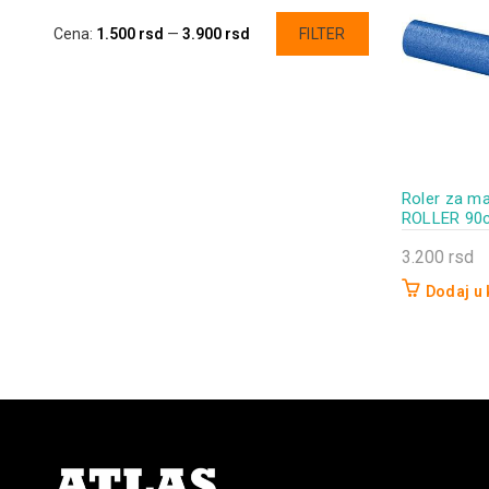
Minimalna
Maksimalna
Cena:
1.500 rsd
—
3.900 rsd
FILTER
cena
cena
Roler za m
ROLLER 90
3.200
rsd
Dodaj u