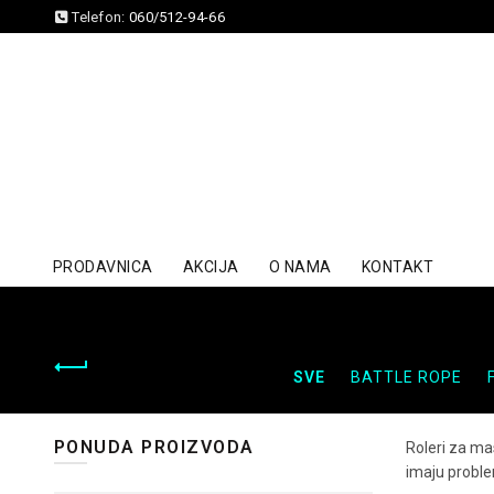
Telefon:
060/512-94-66
PRODAVNICA
AKCIJA
O NAMA
KONTAKT
SVE
BATTLE ROPE
PONUDA PROIZVODA
Roleri za mas
imaju probl