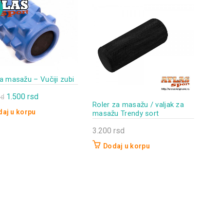
a masažu – Vučiji zubi
Originalna
Trenutna
1.500
rsd
sd
Roler za masažu / valjak za
cena
cena
aj u korpu
masažu Trendy sort
je
je:
3.200
rsd
bila:
1.500 rsd.
1.800 rsd.
Dodaj u korpu