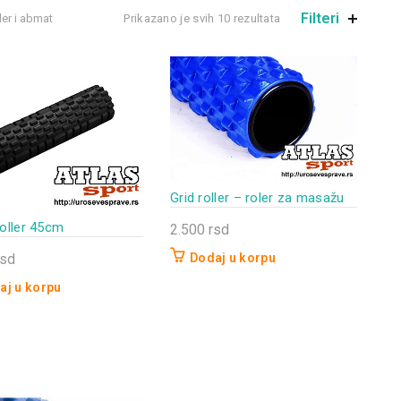
Filteri
er i abmat
Prikazano je svih 10 rezultata
Grid roller – roler za masažu
oller 45cm
2.500
rsd
rsd
Dodaj u korpu
aj u korpu