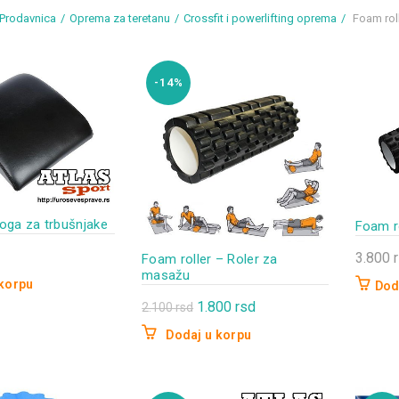
Prodavnica
Oprema za teretanu
Crossfit i powerlifting oprema
Foam roll
-14%
oga za trbušnjake
Foam r
3.800
Foam roller – Roler za
masažu
 korpu
Dod
Originalna
Trenutna
1.800
rsd
2.100
rsd
cena
cena
Dodaj u korpu
je
je:
bila:
1.800 rsd.
2.100 rsd.