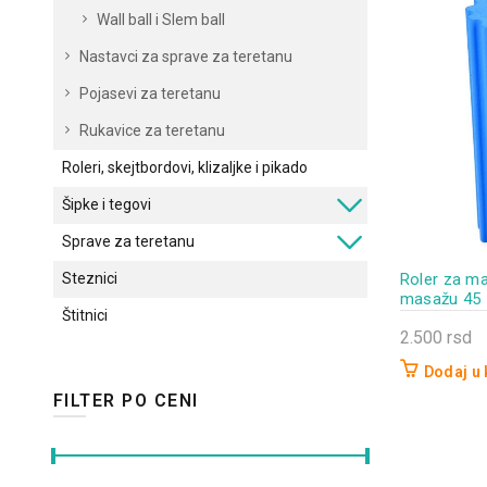
Wall ball i Slem ball
Nastavci za sprave za teretanu
Pojasevi za teretanu
Rukavice za teretanu
Roleri, skejtbordovi, klizaljke i pikado
Šipke i tegovi
Sprave za teretanu
Steznici
Roler za ma
masažu 45
Štitnici
2.500
rsd
Dodaj u
FILTER PO CENI