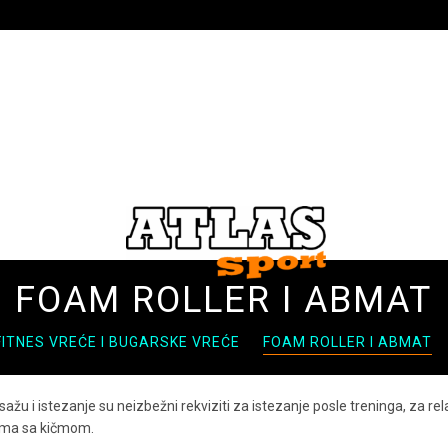
FOAM ROLLER I ABMAT
FITNES VREĆE I BUGARSKE VREĆE
FOAM ROLLER I ABMAT
ažu i istezanje su neizbežni rekviziti za istezanje posle treninga, za relak
ema sa kičmom.