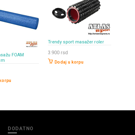
Trendy sport masažer roler
3.900
rsd
asažu FOAM
cm
Dodaj u korpu
 korpu
DODATNO