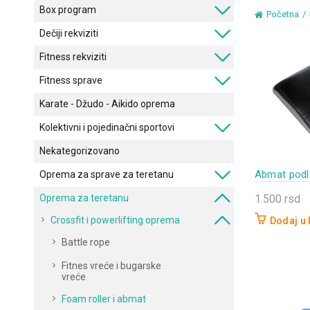
Box program
Početna
Dečiji rekviziti
Fitness rekviziti
Fitness sprave
Karate - Džudo - Aikido oprema
Kolektivni i pojedinačni sportovi
Nekategorizovano
Abmat podl
Oprema za sprave za teretanu
Oprema za teretanu
1.500
rsd
Crossfit i powerlifting oprema
Dodaj u
Battle rope
Fitnes vreće i bugarske
vreće
Foam roller i abmat