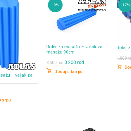
-9%
-17%
Roler za masažu – valjak za
Roler z
masažu 90cm
1.800
r
Originalna
Trenutna
3.200
rsd
3.500
rsd
Dod
cena
cena
Dodaj u korpu
sažu – valjak za
je
je:
bila:
3.200 rsd.
3.500 rsd.
 korpu