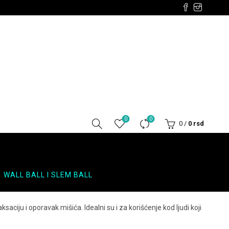
0
0
0
/
0
rsd
WALL BALL I SLEM BALL
saciju i oporavak mišića. Idealni su i za korišćenje kod ljudi koji