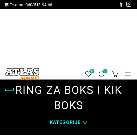
Telefon:
060/512-94-66
0
0
0
RING ZA BOKS I KIK
BOKS
KATEGORIJE