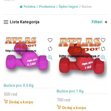
Početna
Prodavnica
Šipke i tegovi
Bućice
Lista Kategorija
Filteri
Bućice pvc 0.5 Kg
Bućice pvc 1 Kg
500
rsd
700
rsd
Dodaj u korpu
Dodaj u korpu