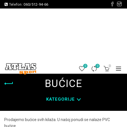
Telefon:
060/512-94-66
0
0
0
BUĆICE
KATEGORIJE
Prodajemo bućice svih kilaža. U našoj ponudi se nalaze PVC
bućice.