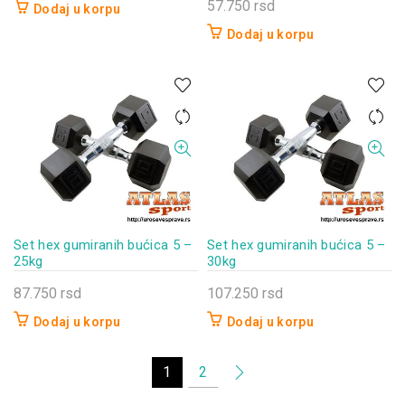
cena
cena
57.750
rsd
Dodaj u korpu
je
je:
Dodaj u korpu
bila:
400 rsd.
590 rsd.
Set hex gumiranih bućica 5 –
Set hex gumiranih bućica 5 –
25kg
30kg
87.750
rsd
107.250
rsd
Dodaj u korpu
Dodaj u korpu
1
2