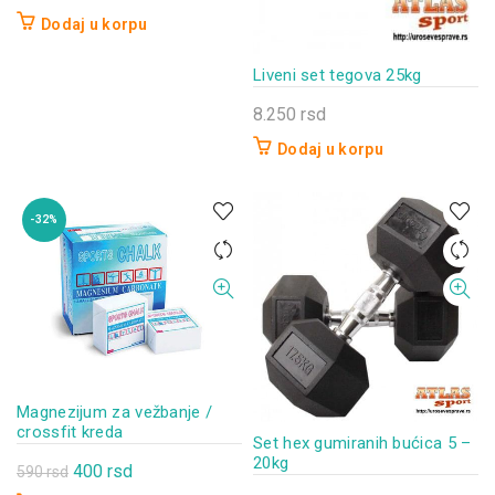
Dodaj u korpu
Liveni set tegova 25kg
8.250
rsd
Dodaj u korpu
-32%
Magnezijum za vežbanje /
crossfit kreda
Set hex gumiranih bućica 5 –
20kg
Originalna
Trenutna
400
rsd
590
rsd