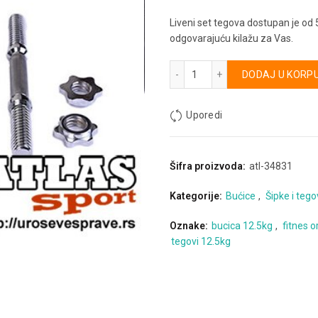
Liveni set tegova dostupan je od
odgovarajuću kilažu za Vas.
Liveni set tegova 12.5 Kg ko
Alternative:
DODAJ U KORP
Uporedi
Šifra proizvoda:
atl-34831
Kategorije:
Bućice
,
Šipke i tego
Oznake:
bucica 12.5kg
,
fitnes 
tegovi 12.5kg