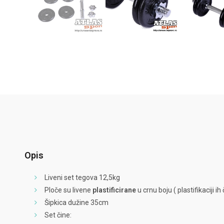
Opis
Liveni set tegova 12,5kg
Ploče su livene
plastificirane
u crnu boju ( plastifikaciji i
Šipkica dužine 35cm
Set čine: