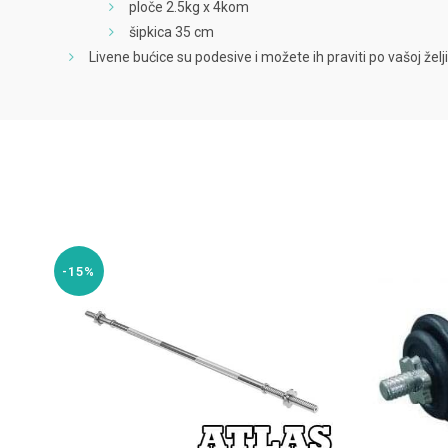
ploče 2.5kg x 4kom
šipkica 35 cm
Livene bućice su podesive i možete ih praviti po vašoj želj
-15%