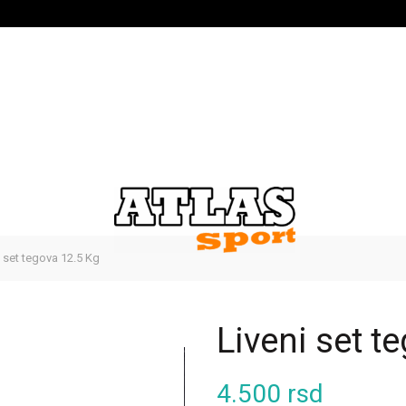
 set tegova 12.5 Kg
Liveni set t
4.500
rsd