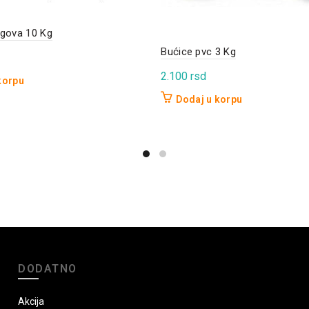
egova 10 Kg
Bućice pvc 3 Kg
2.100
rsd
korpu
Dodaj u korpu
DODATNO
Akcija