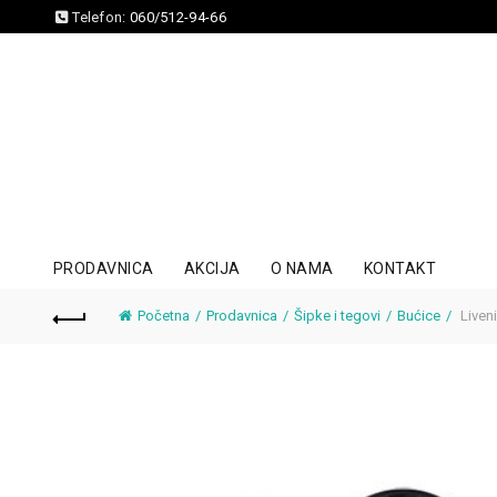
Telefon:
060/512-94-66
PRODAVNICA
AKCIJA
O NAMA
KONTAKT
Početna
Prodavnica
Šipke i tegovi
Bućice
Liveni