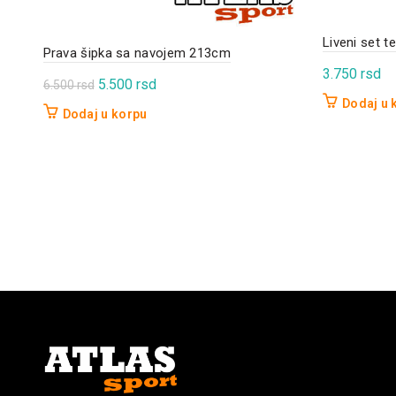
Liveni set t
Prava šipka sa navojem 213cm
3.750
rsd
Originalna
Trenutna
5.500
rsd
6.500
rsd
Dodaj u 
cena
cena
Dodaj u korpu
je
je:
bila:
5.500 rsd.
6.500 rsd.