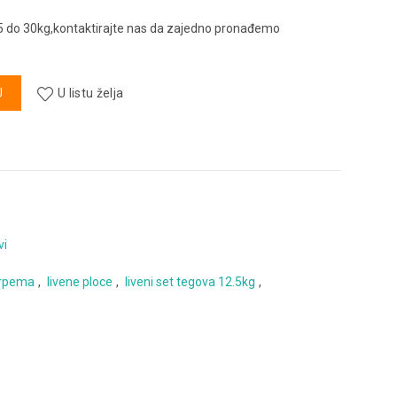
 5 do 30kg,kontaktirajte nas da zajedno pronađemo
ličina
U
U listu želja
vi
orpema
,
livene ploce
,
liveni set tegova 12.5kg
,