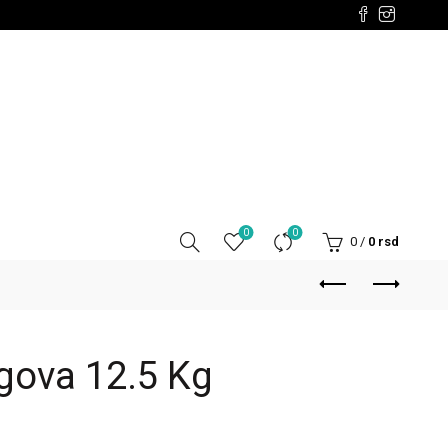
0
0
0
/
0
rsd
egova 12.5 Kg