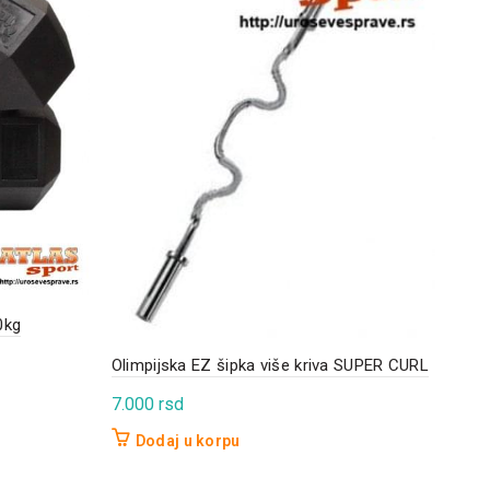
Gumi
0kg
36.
Olimpijska EZ šipka više kriva SUPER CURL
D
7.000
rsd
Dodaj u korpu