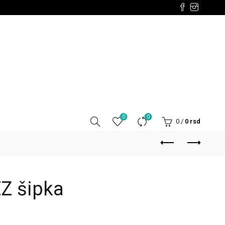
0
0
0
/
0
rsd
EZ šipka