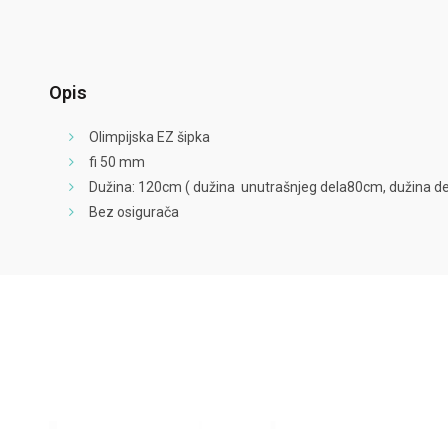
Opis
Olimpijska EZ šipka
fi 50 mm
Dužina: 120cm ( dužina unutrašnjeg dela80cm, dužina de
Bez osigurača