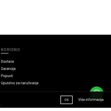
KORISNO
Dostava
Garancija
Popusti
Uputstvo za naručivanje
Više informacija
OK
ns