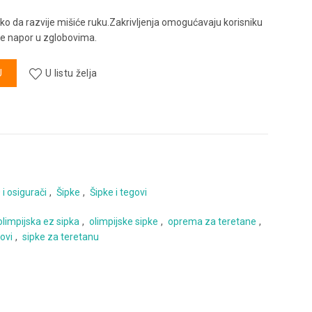
ako da razvije mišiće ruku.Zakrivljenja omogućavaju korisniku
je napor u zglobovima.
a
U
U listu želja
 i osigurači
,
Šipke
,
Šipke i tegovi
olimpijska ez sipka
,
olimpijske sipke
,
oprema za teretane
,
govi
,
sipke za teretanu