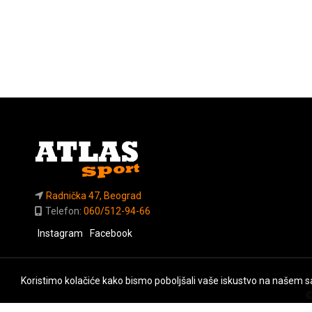
Radnička 47, Beograd
Telefon:
060/512-94-66
Instagram
Facebook
Koristimo kolačiće kako bismo poboljšali vaše iskustvo na našem sa
©