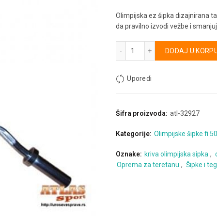
Olimpijska ez šipka dizajnirana t
da pravilno izvodi vežbe i smanju
Olimpijska EZ šipka količin
Alternative:
DODAJ U KORP
Uporedi
Šifra proizvoda:
atl-32927
Kategorije:
Olimpijske šipke fi 50
Oznake:
kriva olimpijska sipka
,
Oprema za teretanu
,
Šipke i te