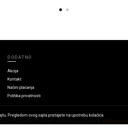
DODATNO
Akcija
Kontakt
Načini plaćanja
Politika privatnosti
jtu. Pregledom ovog sajta pristajete na upotrebu kolačića.
 2026
ATLAS sport
. Sva prava zaštićena. Bits & bytes by:
GSM Solutio