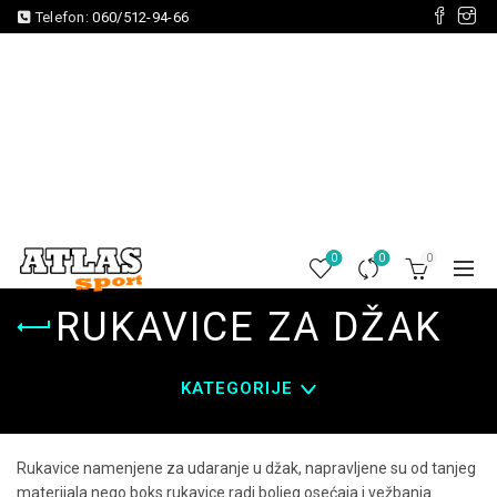
Telefon:
060/512-94-66
0
0
0
RUKAVICE ZA DŽAK
KATEGORIJE
Rukavice namenjene za udaranje u džak, napravljene su od tanjeg
materijala nego boks rukavice radi boljeg osećaja i vežbanja