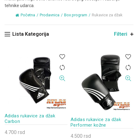
tehnike udarca.
Početna
Prodavnica
Box program
Rukavice za džak
Lista Kategorija
Filteri
Adidas rukavice za džak
Adidas rukavice za džak
Carbon
Performer kožne
4.700
rsd
4.500
rsd