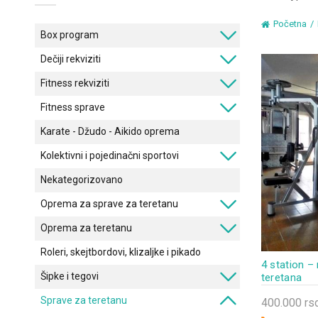
Početna
Box program
Dečiji rekviziti
Fitness rekviziti
Fitness sprave
Karate - Džudo - Aikido oprema
Kolektivni i pojedinačni sportovi
Nekategorizovano
Oprema za sprave za teretanu
Oprema za teretanu
Roleri, skejtbordovi, klizaljke i pikado
4 station –
Šipke i tegovi
teretana
Sprave za teretanu
400.000
rs