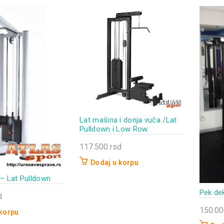
Opcije
mogu
biti
izabran
na
stranici
proizvo
Lat mašina i donja vuča /Lat
Pulldown i Low Row
117.500
rsd
Dodaj u korpu
– Lat Pulldown
Pek de
d
150.0
 korpu