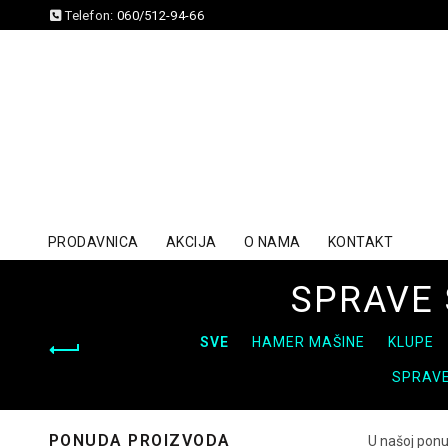
Telefon:
060/512-94-66
PRODAVNICA
AKCIJA
O NAMA
KONTAKT
SPRAVE
SVE
HAMER MAŠINE
KLUPE
SPRAVE
PONUDA PROIZVODA
U našoj ponu