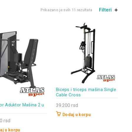
Filteri
Prikazano je svih 11 rezultata
Biceps i triceps mašina Single
Cable Cross
or Aduktor Mašina 2 u
39.200
rsd
Dodaj u korpu
00
rsd
aj u korpu