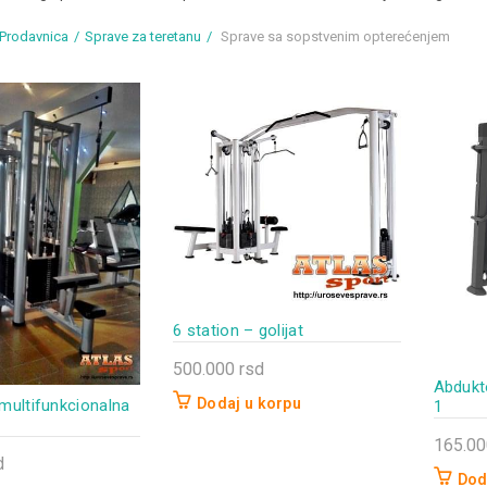
Prodavnica
Sprave za teretanu
Sprave sa sopstvenim opterećenjem
6 station – golijat
500.000
rsd
Abdukt
Dodaj u korpu
 multifunkcionalna
1
165.0
d
Dod