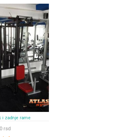
e
da.
k i zadnje rame
00
rsd