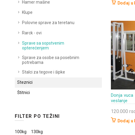
Hamer mašine
Dodaj u
Klupe
Polovne sprave za teretanu
Rarck - ovi
Sprave sa sopstvenim
opterećenjem
Sprave za osobe sa posebnim
potrebama
Stalci za tegove i šipke
Steznici
Štitnici
Donja vuca 
veslanje
120.000
rs
FILTER PO TEŽINI
Dodaj u
100kg
130kg