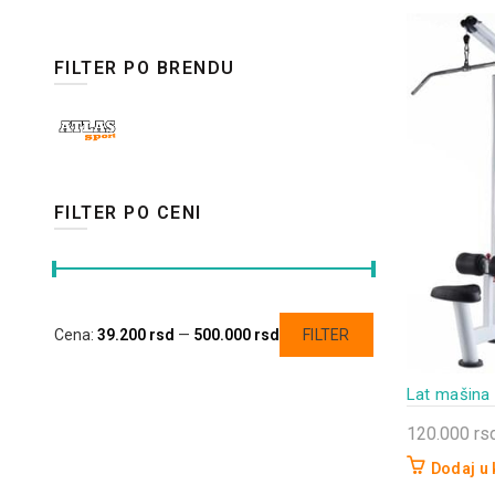
FILTER PO BRENDU
FILTER PO CENI
Minimalna
Maksimalna
Cena:
39.200 rsd
—
500.000 rsd
FILTER
cena
cena
Lat mašina 
120.000
rs
Dodaj u