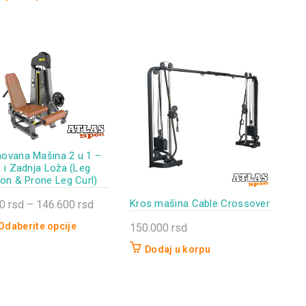
ovana Mašina 2 u 1 –
 i Zadnja Loža (Leg
ion & Prone Leg Curl)
Kros mašina Cable Crossover
Raspon
00
rsd
–
146.600
rsd
cena:
Odaberite opcije
150.000
rsd
od
Dodaj u korpu
d
128.400 rsd
do
146.600 rsd
.