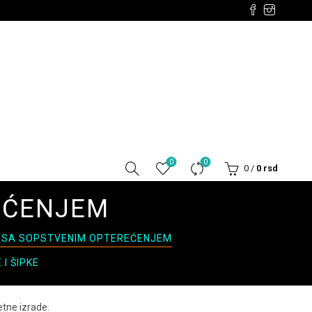
0
0
0
/
0
rsd
EĆENJEM
 SA SOPSTVENIM OPTEREĆENJEM
I ŠIPKE
tne izrade.