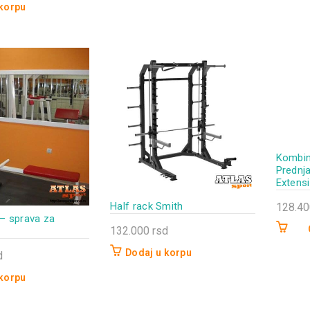
 korpu
Kombin
Prednja
Extens
Half rack Smith
128.4
– sprava za
132.000
rsd
Ovaj
Dodaj u korpu
d
proizvo
ima
 korpu
više
varijanti