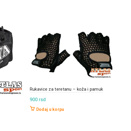
Kett
Rukavice za teretanu – koža i pamuk
30
900
rsd
D
Dodaj u korpu