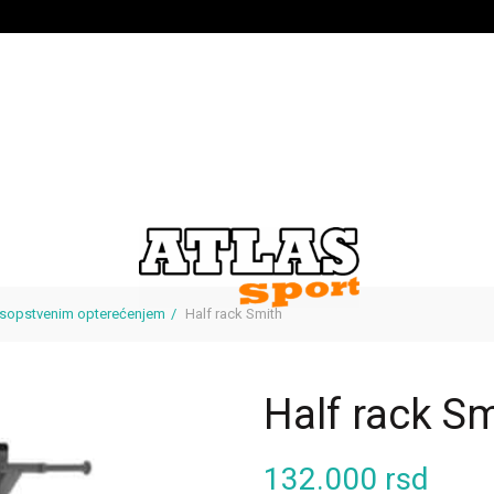
 sopstvenim opterećenjem
Half rack Smith
Half rack S
132.000
rsd