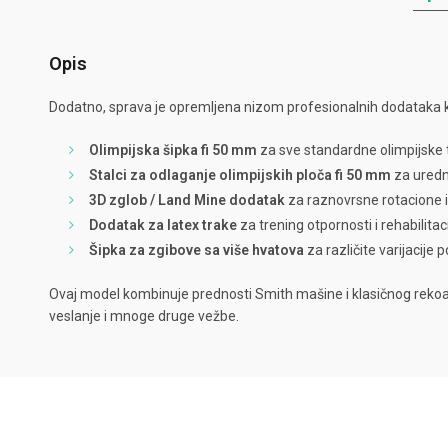
Opis
Dodatno, sprava je opremljena nizom profesionalnih dodataka k
Olimpijska šipka fi 50 mm
za sve standardne olimpijske
Stalci za odlaganje olimpijskih ploča fi 50 mm
za urednu
3D zglob / Land Mine dodatak
za raznovrsne rotacione 
Dodatak za latex trake
za trening otpornosti i rehabilitac
Šipka za zgibove sa više hvatova
za različite varijacije 
Ovaj model kombinuje prednosti Smith mašine i klasičnog rekoa
veslanje i mnoge druge vežbe.