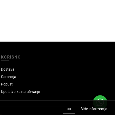
KORISNO
Dostava
Garancija
Popusti
Uputstvo za naručivanje
Više informacija
OK
ns