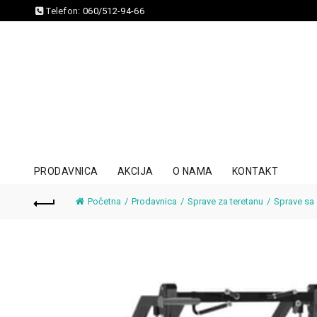
Telefon:
060/512-94-66
PRODAVNICA
AKCIJA
O NAMA
KONTAKT
Početna
Prodavnica
Sprave za teretanu
Sprave sa