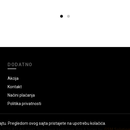
DODATNO
Akcija
Kontakt
Načini plaćanja
Politika privatnosti
jtu. Pregledom ovog sajta pristajete na upotrebu kolačića.
 2026
ATLAS sport
. Sva prava zaštićena. Bits & bytes by:
GSM Solutio