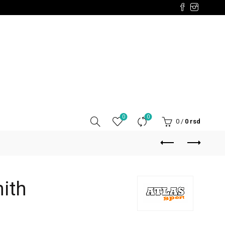
0
0
0
/
0
rsd
mith