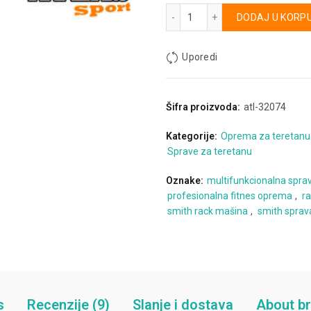
Half rack Smith količina
Alternative:
DODAJ U KORP
Uporedi
Šifra proizvoda:
atl-32074
Kategorije:
Oprema za teretanu
Sprave za teretanu
Oznake:
multifunkcionalna spra
profesionalna fitnes oprema
,
ra
smith rack mašina
,
smith sprav
s
Recenzije (9)
Slanje i dostava
About b