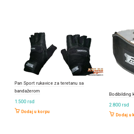
Pan Sport rukavice za teretanu sa
bandažerom
Bodibilding 
1.500
rsd
2.800
rsd
Dodaj u korpu
Dodaj u 