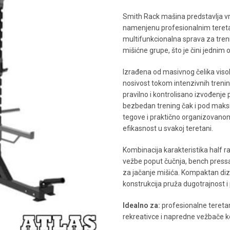
Smith Rack mašina predstavlja vrh
namenjenu profesionalnim tereta
multifunkcionalna sprava za tre
mišićne grupe, što je čini jednim 
Izrađena od masivnog čelika viso
nosivost tokom intenzivnih tren
pravilno i kontrolisano izvođenj
bezbedan trening čak i pod maks
tegove i praktično organizovano
efikasnost u svakoj teretani.
Kombinacija karakteristika half ra
vežbe poput čučnja, bench pressa,
za jačanje mišića. Kompaktan di
konstrukcija pruža dugotrajnost i
Idealno za:
profesionalne teretan
rekreativce i napredne vežbače ko