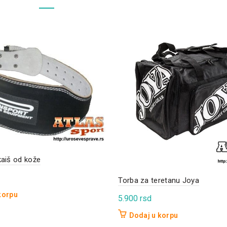
kaiš od kože
Torba za teretanu Joya
korpu
5.900
rsd
Dodaj u korpu