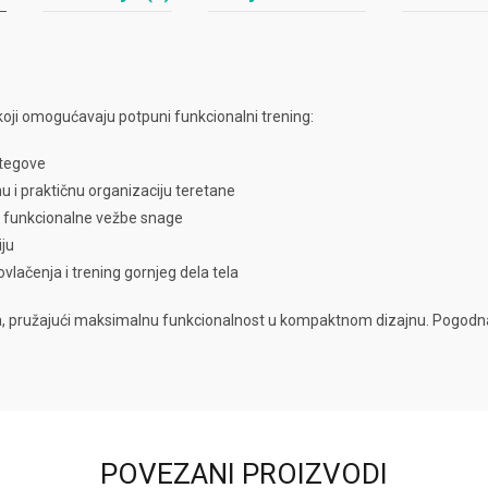
oji omogućavaju potpuni funkcionalni trening:
 tegove
 i praktičnu organizaciju teretane
i funkcionalne vežbe snage
iju
povlačenja i trening gornjeg dela tela
, pružajući maksimalnu funkcionalnost u kompaktnom dizajnu. Pogodna je
POVEZANI PROIZVODI