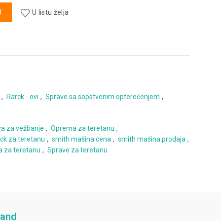
U
U listu želja
,
Rarck - ovi
,
Sprave sa sopstvenim opterećenjem
,
va za vežbanje
,
Oprema za teretanu
,
ck za teretanu
,
smith mašina cena
,
smith mašina prodaja
,
a za teretanu
,
Sprave za teretanu
rand