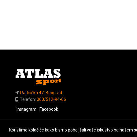
Radnička 47, Beograd
Telefon:
060/512-94-66
Instagram
Facebook
Koristimo kolačiće kako bismo poboljšali vaše iskustvo na našem sa
©