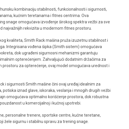
unsku kombinaciju stabilnosti, funkcionalnosti i sigurnosti,
nama, kućnim teretanama i fitnes centrima. Ova
ning snage omogućava izvođenje širokog spektra vežbi za sve
od najvažnijih rekvizita u modernom fitnes prostoru.
kog kvaliteta, Smith Rack mašina pruža izuzetnu stabilnost i
inga. Integrisana vođena šipka (Smith sistem) omogućava
e pokreta, dok ugrađeni sigurnosni mehanizmi garantuju
imalnim opterećenjem. Zahvaljujući dodatnim držačima za
m prostoru za opterećenje, ovaj model omogućava urednost i
ck i sigurnosti Smith mašine čini ovaj uređaj idealnim za
 potiska iznad glave, iskoraka, veslanja i mnogih drugih vežbi
zajn omogućava optimalno korišćenje prostora, dok robustna
 pouzdanost u komercijalnoj i kućnoj upotrebi.
e, personalne trenere, sportske centre, kućne teretane,
ji žele sigurnu i stabilnu spravu za trening snage.