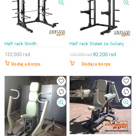
Half rack Smith
Half rack Stalak za čučanj
Originalna
Trenutna
132.000
rsd
82.200
rsd
120.000
rsd
cena
cena
Dodaj u korpu
Dodaj u korpu
je
je:
bila:
82.200 rs
120.000 rsd.