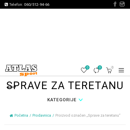
Telefon:
060/512-94-66
0
0
0
SPRAVE ZA TERETANU
KATEGORIJE
Početna
Prodavnica
Proizvod označen „Sprave za teretanu“