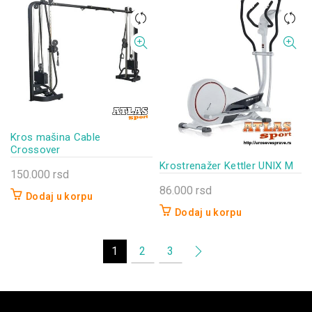
Kros mašina Cable
Crossover
Krostrenažer Kettler UNIX M
150.000
rsd
86.000
rsd
Dodaj u korpu
Dodaj u korpu
1
2
3