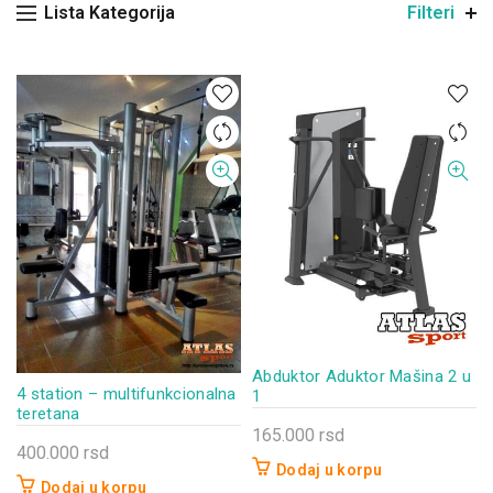
Lista Kategorija
Filteri
Abduktor Aduktor Mašina 2 u
4 station – multifunkcionalna
1
teretana
165.000
rsd
400.000
rsd
Dodaj u korpu
Dodaj u korpu