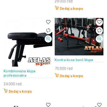
29.000
rsd
Dodaj u korpu
Kontra kosa benč klupa
70.000
rsd
Kombinovana klupa
profesionalna
Dodaj u korpu
24.000
rsd
Dodaj u korpu