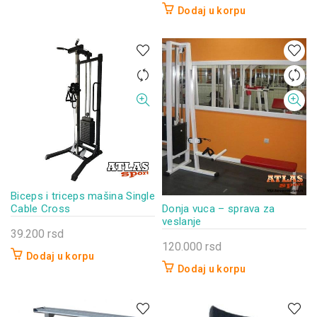
Dodaj u korpu
Biceps i triceps mašina Single
Donja vuca – sprava za
Cable Cross
veslanje
39.200
rsd
120.000
rsd
Dodaj u korpu
Dodaj u korpu