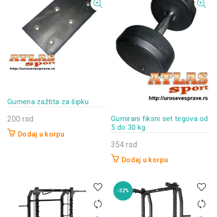
Gumena zažtita za šipku
Gumirani fiksni set tegova od
200
rsd
5 do 30 kg
Dodaj u korpu
354
rsd
Dodaj u korpu
-32%