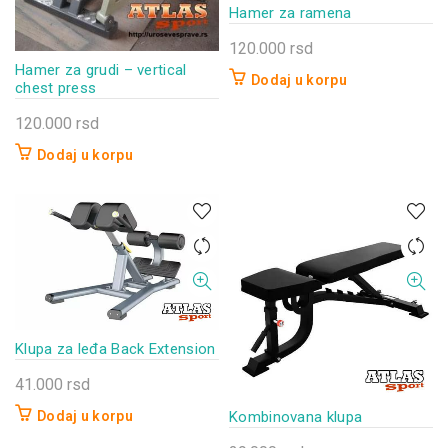
Hamer za ramena
120.000
rsd
Hamer za grudi – vertical
Dodaj u korpu
chest press
120.000
rsd
Dodaj u korpu
Klupa za leđa Back Extension
41.000
rsd
Dodaj u korpu
Kombinovana klupa