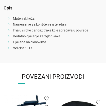
Opis
Materijal: koža
Namenjenje za korišćenje u teretani
Imaju široke bandaž trake koje sprečavaju povrede
Dodatno ojačanje za zglob šake
Ojačane na dlanovima
Veličine : L i XL
POVEZANI PROIZVODI