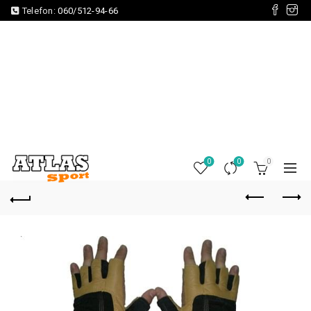
Telefon:
060/512-94-66
0
0
0