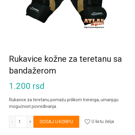
Rukavice kožne za teretanu sa
bandažerom
1.200
rsd
Rukavice za teretanu pomažu prilikom treninga, umanjuju
mogućnost povređivanja.
Rukavice kožne za teretanu sa bandažerom količina
Alternative:
DODAJ U KORPU
U listu želja