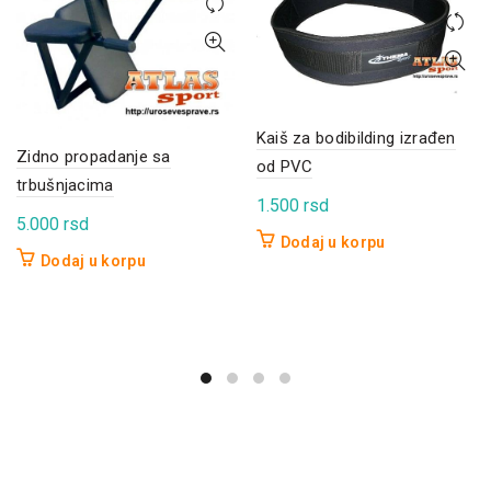
Kaiš za bodibilding izrađen
Zidno propadanje sa
od PVC
trbušnjacima
1.500
rsd
5.000
rsd
Dodaj u korpu
Dodaj u korpu