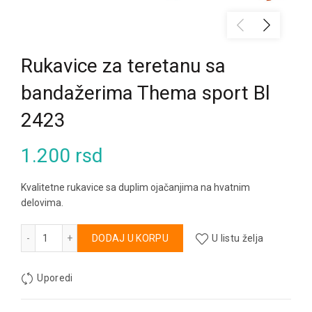
Rukavice za teretanu sa
bandažerima Thema sport Bl
2423
1.200
rsd
Kvalitetne rukavice sa duplim ojačanjima na hvatnim
delovima.
Rukavice za teretanu sa bandažerima Thema sport Bl 2423 k
Alternative:
DODAJ U KORPU
U listu želja
Uporedi