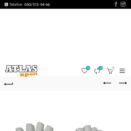
Telefon:
060/512-94-66
0
0
0