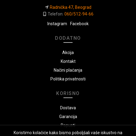
Radnička 47, Beograd
Telefon:
060/512-94-66
Instagram
Facebook
DODATNO
Akcija
Kontakt
Načini plaćanja
Politika privatnosti
KORISNO
Dostava
Garancija
Popusti
Koristimo kolačiće kako bismo poboljšali vaše iskustvo na
Uputstvo za naručivanje