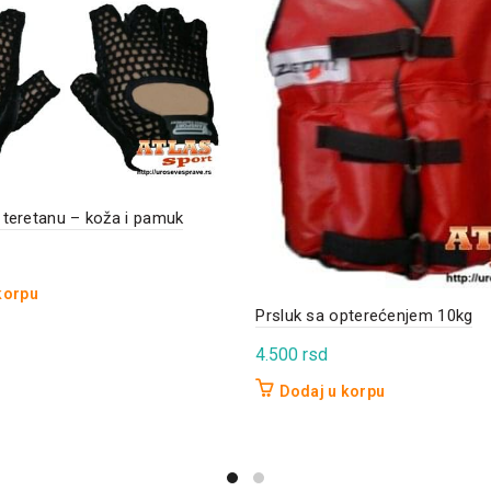
 teretanu – koža i pamuk
korpu
Prsluk sa opterećenjem 10kg
4.500
rsd
Dodaj u korpu