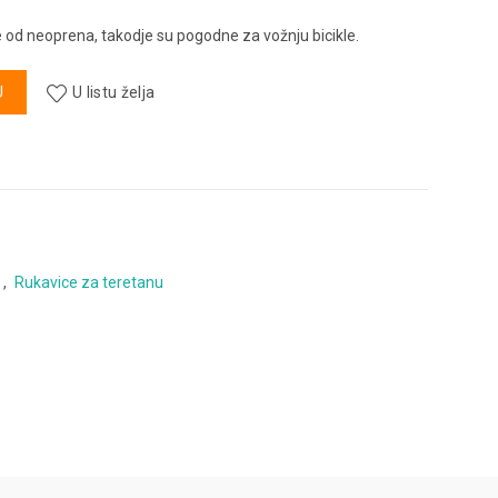
 od neoprena, takodje su pogodne za vožnju bicikle.
pren količina
U
U listu želja
,
Rukavice za teretanu