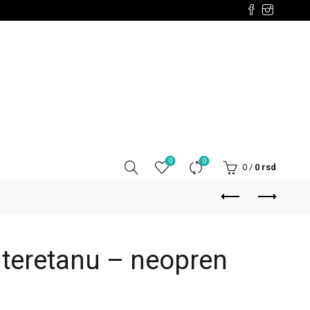
0
0
0
/
0
rsd
 teretanu – neopren