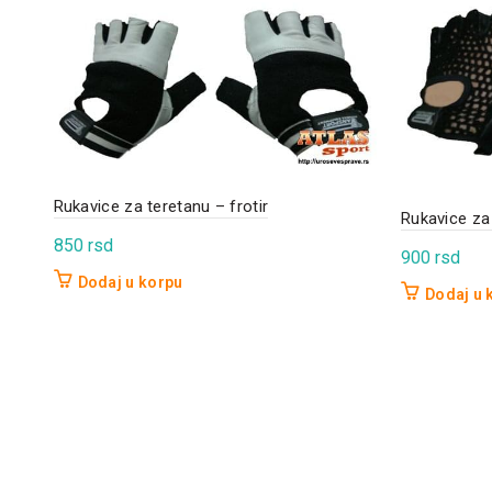
Rukavice za teretanu – frotir
Rukavice za
850
rsd
900
rsd
Dodaj u korpu
Dodaj u 