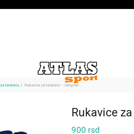
za teretanu
Rukavice za teretanu – neopren
Rukavice za
900
rsd