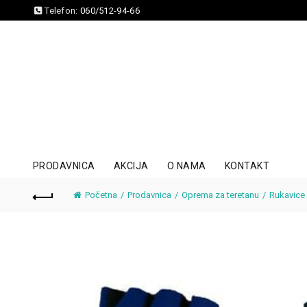
Telefon:
060/512-94-66
PRODAVNICA
AKCIJA
O NAMA
KONTAKT
Početna
Prodavnica
Oprema za teretanu
Rukavice 