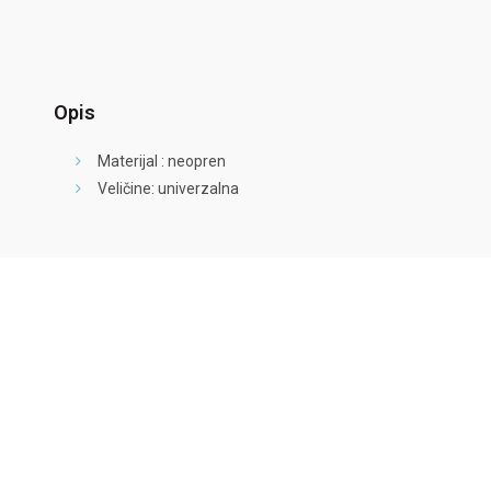
Opis
Materijal : neopren
Veličine: univerzalna