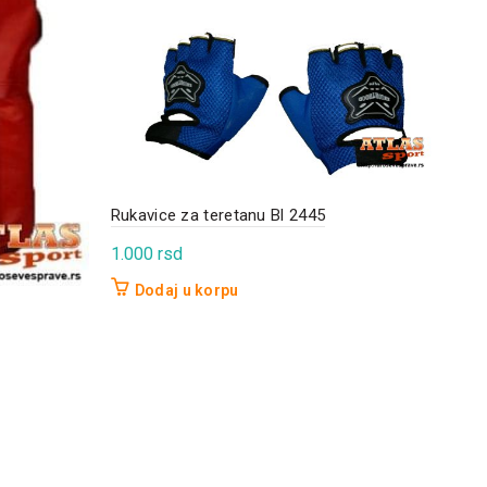
Ruka
Rukavice za teretanu Bl 2445
The
1.000
rsd
1.2
Dodaj u korpu
D