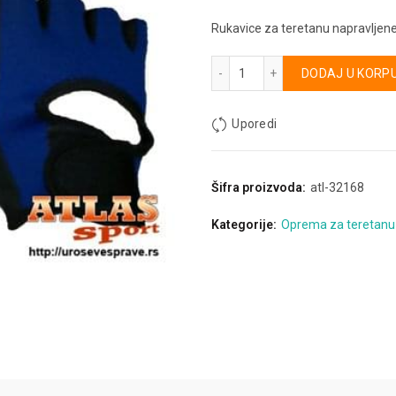
Rukavice za teretanu napravljene
Rukavice za teretanu - neo
Alternative:
DODAJ U KORP
Uporedi
Šifra proizvoda:
atl-32168
Kategorije:
Oprema za teretanu