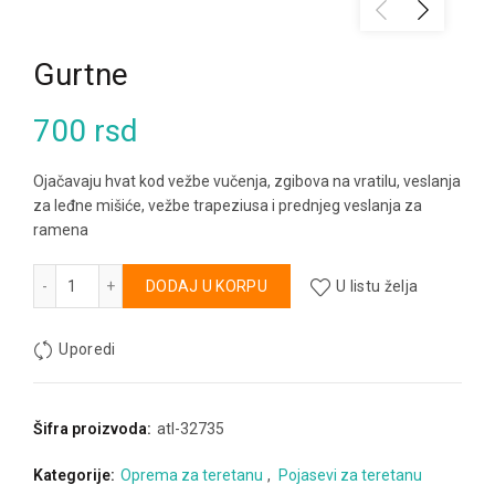
Gurtne
700
rsd
Ojačavaju hvat kod vežbe vučenja, zgibova na vratilu, veslanja
za leđne mišiće, vežbe trapeziusa i prednjeg veslanja za
ramena
Gurtne količina
Alternative:
DODAJ U KORPU
U listu želja
Uporedi
Šifra proizvoda:
atl-32735
Kategorije:
Oprema za teretanu
,
Pojasevi za teretanu