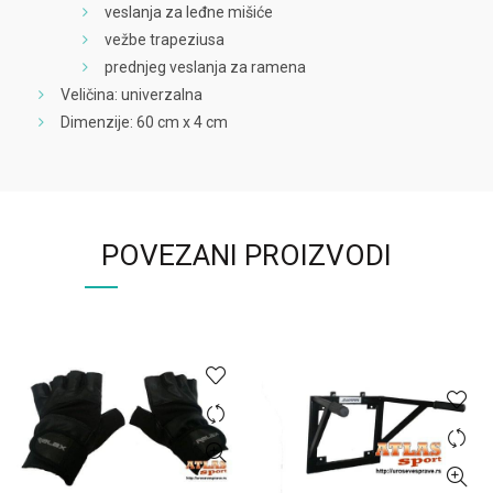
veslanja za leđne mišiće
vežbe trapeziusa
prednjeg veslanja za ramena
Veličina: univerzalna
Dimenzije: 60 cm x 4 cm
POVEZANI PROIZVODI