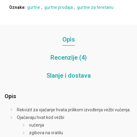
Oznake:
gurtne
,
gurtne prodaja
,
gurtne za teretanu
Opis
Recenzije (4)
Slanje i dostava
Opis
Rekvizit za ojačanje hvata prilikom izvođenja vežbi vučenja
Ojačavaju hvat kod vežbi
vučenja
zgibova na vratilu