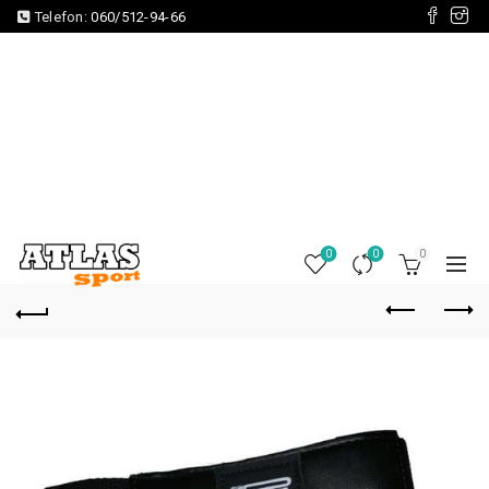
Telefon:
060/512-94-66
0
0
0