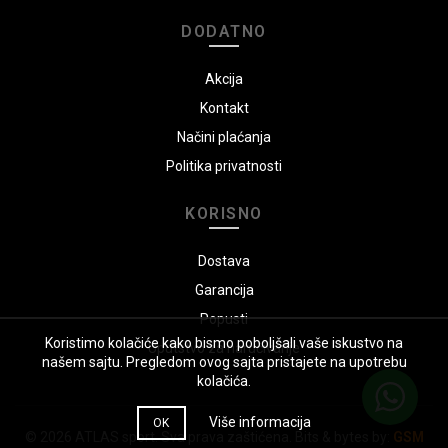
DODATNO
Akcija
Kontakt
Načini plaćanja
Politika privatnosti
KORISNO
Dostava
Garancija
Popusti
Koristimo kolačiće kako bismo poboljšali vaše iskustvo na
Uputstvo za naručivanje
našem sajtu. Pregledom ovog sajta pristajete na upotrebu
kolačića.
Više informacija
OK
© 2026
ATLAS sport
. Sva prava zaštićena. Bits & bytes by:
GSM