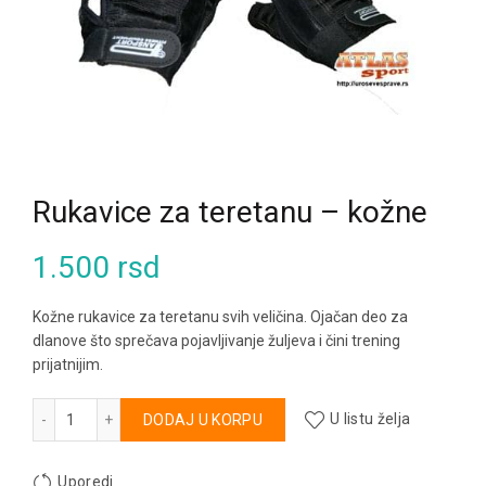
Rukavice za teretanu – kožne
1.500
rsd
Kožne rukavice za teretanu svih veličina. Ojačan deo za
dlanove što sprečava pojavljivanje žuljeva i čini trening
prijatnijim.
Rukavice za teretanu - kožne količina
Alternative:
DODAJ U KORPU
U listu želja
Uporedi