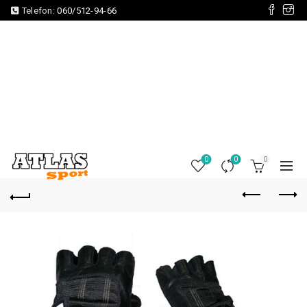
Telefon:
060/512-94-66
0
0
0