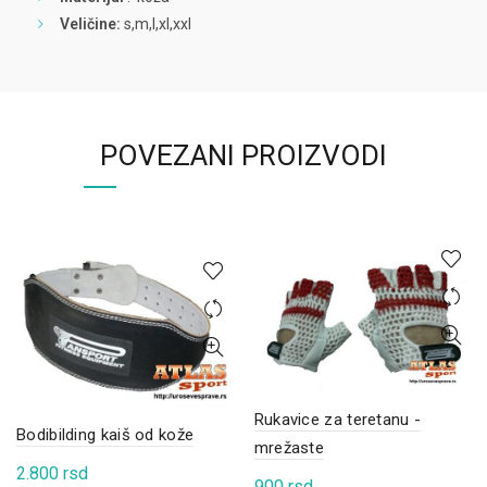
Veličine:
s,m,l,xl,xxl
POVEZANI PROIZVODI
Rukavice za teretanu -
Bodibilding kaiš od kože
mrežaste
2.800
rsd
900
rsd