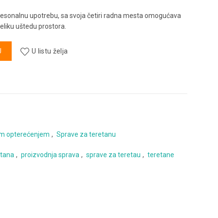
fesonalnu upotrebu, sa svoja četiri radna mesta omogućava
eliku uštedu prostora.
U
U listu želja
im opterećenjem
,
Sprave za teretanu
etana
,
proizvodnja sprava
,
sprave za teretau
,
teretane