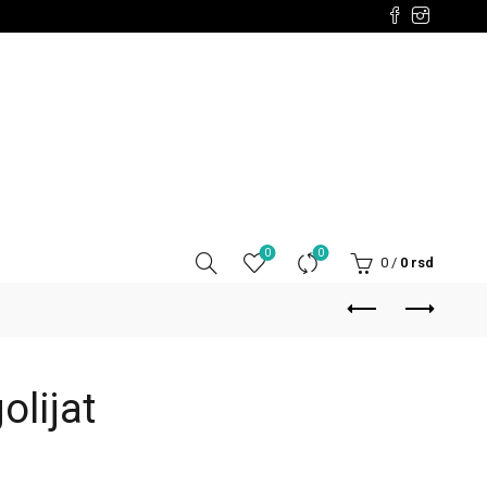
0
0
0
/
0
rsd
olijat