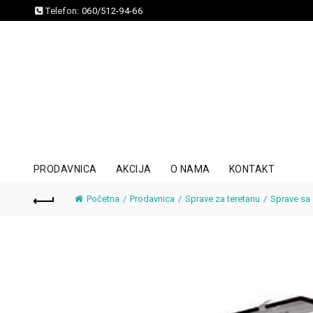
Telefon:
060/512-94-66
PRODAVNICA
AKCIJA
O NAMA
KONTAKT
Početna
Prodavnica
Sprave za teretanu
Sprave sa