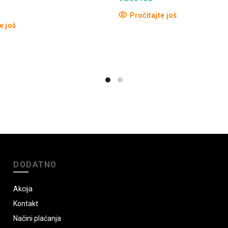
Pročitajte još
e još
DODATNO
Akcija
Kontakt
Načini plaćanja