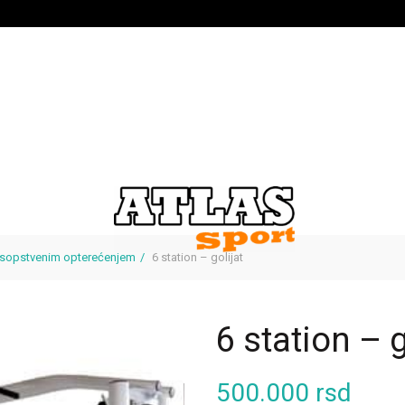
 sopstvenim opterećenjem
6 station – golijat
6 station – g
500.000
rsd