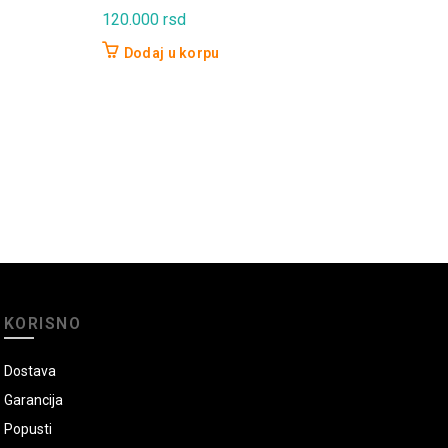
83.
120.000
rsd
P
Dodaj u korpu
KORISNO
Dostava
Garancija
Popusti