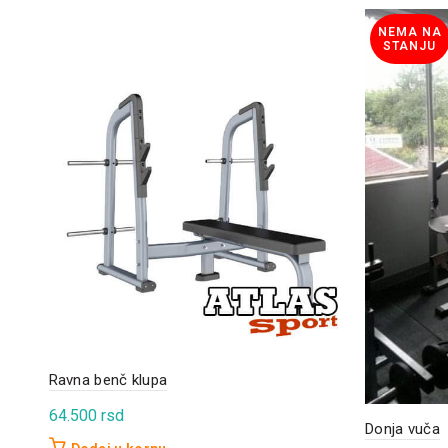
NEMA NA
STANJU
Ravna benč klupa
64.500
rsd
Donja vuča