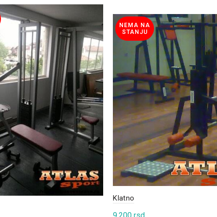
NEMA NA
STANJU
Klatno
9.200
rsd