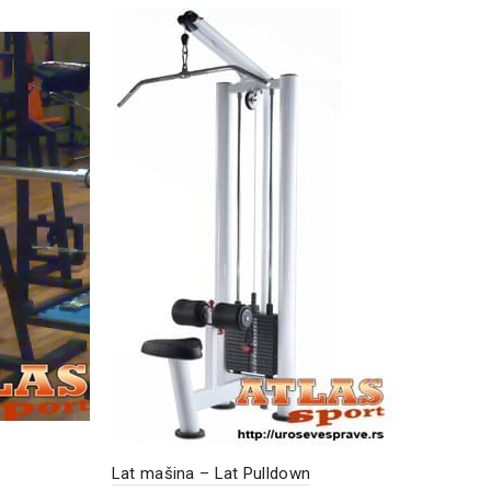
N
S
Lat
Lat mašina – Lat Pulldown