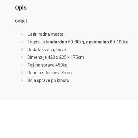
Opis
Golijat
Četiri radna mesta
Tegovi :
standardno
50-80kg,
opcionalno
80-100kg
Dodatak za zgibove
Dimenzije 420 x 225 x 175cm
Težina sprave 450kg
Debelozidne cevi 3mm
Boja sprave po izboru