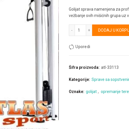
Golijat sprava namenjena za pro
vežbanje svih mišićnih grupa uz v
6 station - golijat količina
Alternative:
DODAJ U KORP
Uporedi
Šifra proizvoda:
atl-33113
Kategorije:
Sprave sa sopstven
Oznake:
golijat
,
opremanje ter