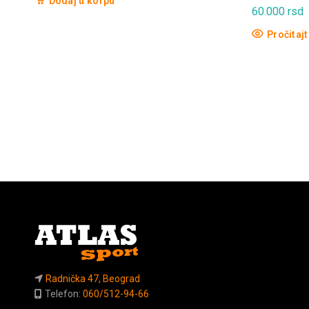
Dodaj u korpu
60.000
rsd
Pročitajt
Radnička 47, Beograd
Telefon:
060/512-94-66