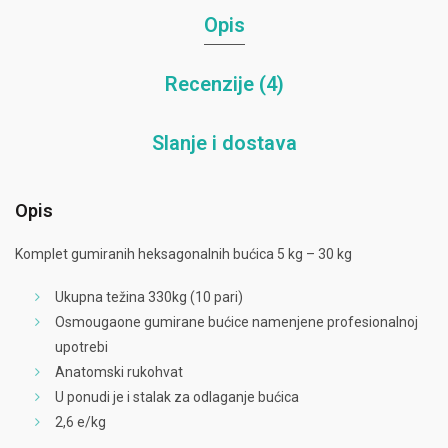
Opis
Recenzije (4)
Slanje i dostava
Opis
Komplet gumiranih heksagonalnih bućica 5 kg – 30 kg
Ukupna težina 330kg (10 pari)
Osmougaone gumirane bućice namenjene profesionalnoj
upotrebi
Anatomski rukohvat
U ponudi je i stalak za odlaganje bućica
2,6 e/kg