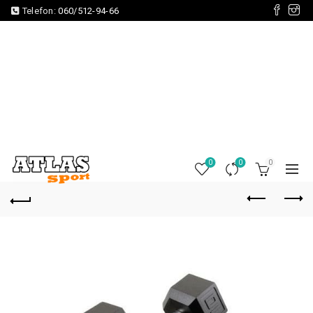
Telefon:
060/512-94-66
0
0
0