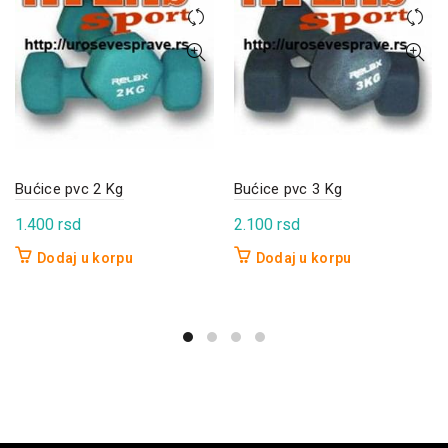
Bućice pvc 2 Kg
Bućice pvc 3 Kg
1.400
rsd
2.100
rsd
Dodaj u korpu
Dodaj u korpu