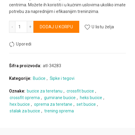
centrima. Možete ih koristiti i u kućnim uslovima ukoliko imate
potrebu za naprednijim i efikasnijim treninzima.
Set hex gumiranih bućica 5 - 30kg količina
Alternative:
DODAJ U KORPU
U listu želja
Uporedi
Šifra proizvoda:
atl-34283
Kategorije:
Bućice
,
Šipke i tegovi
Oznake:
bucice za teretanu
,
crossfit bucice
,
crossfit oprema
,
gumirane bucice
,
heks bucice
,
hex bucice
,
oprema za teretane
,
set bucice
,
stalak za bucice
,
trening oprema