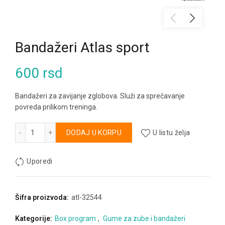
Bandažeri Atlas sport
600
rsd
Bandažeri za zavijanje zglobova. Služi za sprečavanje
povreda prilikom treninga.
Bandažeri Atlas sport količina
Alternative:
DODAJ U KORPU
U listu želja
Uporedi
Šifra proizvoda:
atl-32544
Kategorije:
Box program
,
Gume za zube i bandažeri