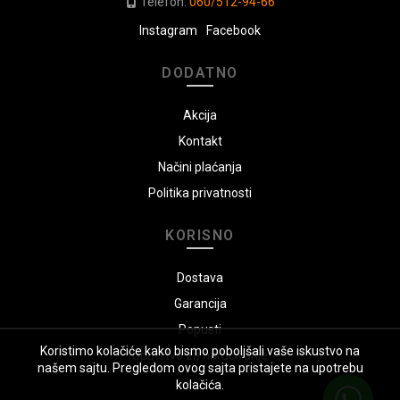
Telefon:
060/512-94-66
Instagram
Facebook
DODATNO
Akcija
Kontakt
Načini plaćanja
Politika privatnosti
KORISNO
Dostava
Garancija
Popusti
Koristimo kolačiće kako bismo poboljšali vaše iskustvo na
Uputstvo za naručivanje
našem sajtu. Pregledom ovog sajta pristajete na upotrebu
kolačića.