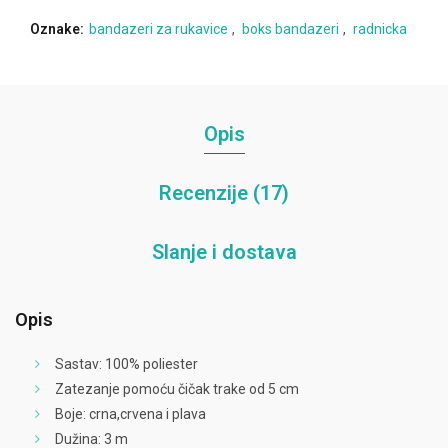
Oznake:
bandazeri za rukavice
,
boks bandazeri
,
radnicka
Opis
Recenzije (17)
Slanje i dostava
Opis
Sastav: 100% poliester
Zatezanje pomoću čičak trake od 5 cm
Boje: crna,crvena i plava
Dužina: 3 m