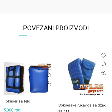
POVEZANI PROIZVODI
Fokuser za telo
Bokserske rukavice za džak
5.000
rsd
BI-211