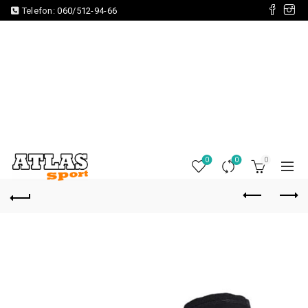
Telefon:
060/512-94-66
0
0
0