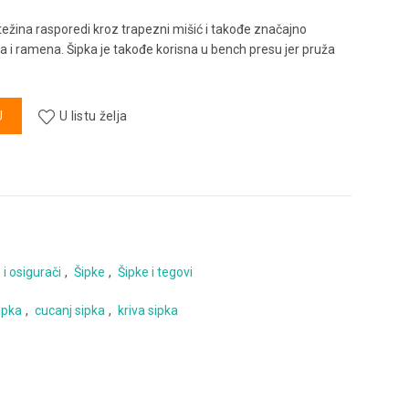
ežina rasporedi kroz trapezni mišić i takođe značajno
sa i ramena. Šipka je takođe korisna u bench presu jer pruža
ina
U
U listu želja
 i osigurači
,
Šipke
,
Šipke i tegovi
ipka
,
cucanj sipka
,
kriva sipka