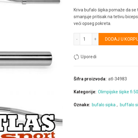
Kriva bufalo šipka pomaže da se t
smanjuje pritisak na tetivu bicep
veći opseg pokreta.
Buffalo bar / Bow bar količ
Alternative:
DODAJ U KORP
Uporedi
Šifra proizvoda:
atl-34983
Kategorije:
Olimpijske šipke fi 50
Oznake:
bufalo sipka
,
buffalo s