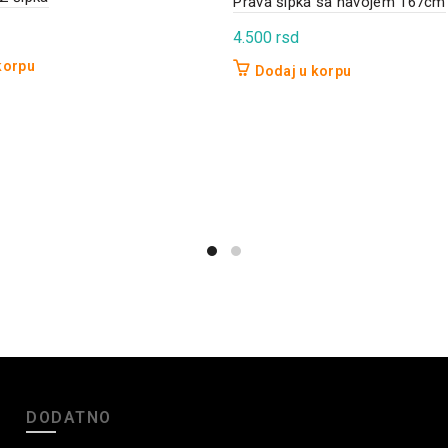
Prava šipka sa navojem 167cm
4.500
rsd
korpu
Dodaj u korpu
DODATNO