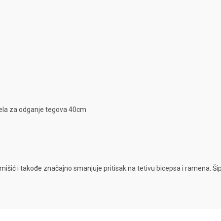
dela za odganje tegova 40cm
išić i takođe značajno smanjuje pritisak na tetivu bicepsa i ramena. Ši