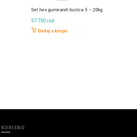
Set hex gumiranih bućica 5 – 20kg
57.750
rsd
Dodaj u korpu
Gumi
35
D
KORISNO