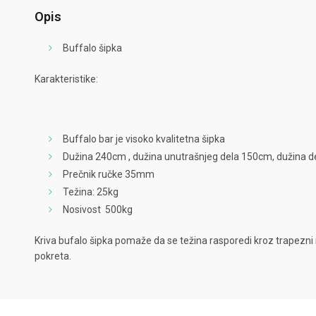
Opis
Buffalo šipka
Karakteristike:
Buffalo bar je visoko kvalitetna šipka
Dužina 240cm , dužina unutrašnjeg dela 150cm, dužina 
Prečnik ručke 35mm
Težina: 25kg
Nosivost 500kg
Kriva bufalo šipka pomaže da se težina rasporedi kroz trapezni m
pokreta.