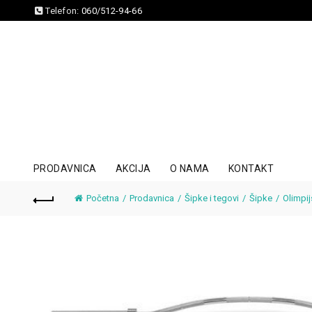
Telefon:
060/512-94-66
PRODAVNICA
AKCIJA
O NAMA
KONTAKT
Početna
Prodavnica
Šipke i tegovi
Šipke
Olimpij