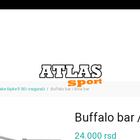
ske šipke fi 50 i osigurači
Buffalo bar / Bow bar
Buffalo bar 
24.000
rsd