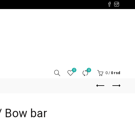
0
0
0
/
0
rsd
/ Bow bar