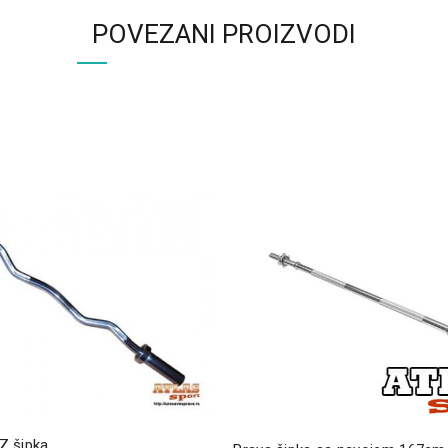
POVEZANI PROIZVODI
EZ šipka