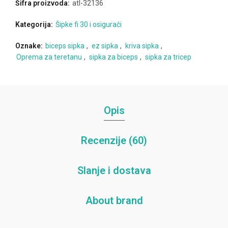
Šifra proizvoda:
atl-32136
Kategorija:
Šipke fi 30 i osigurači
Oznake:
biceps sipka
,
ez sipka
,
kriva sipka
,
Oprema za teretanu
,
sipka za biceps
,
sipka za tricep
Opis
Recenzije (60)
Slanje i dostava
About brand