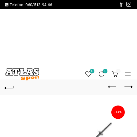
Telefon:
060/512-94-66
0
0
0
-14%