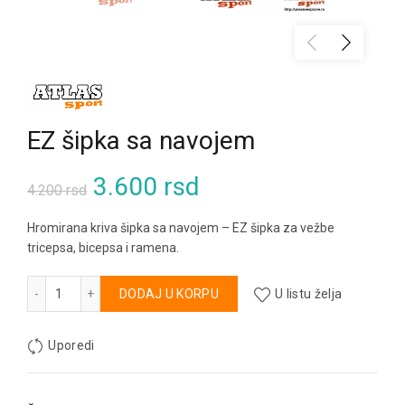
EZ šipka sa navojem
Originalna
Trenutna
3.600
rsd
4.200
rsd
cena
cena
Hromirana kriva šipka sa navojem – EZ šipka za vežbe
tricepsa, bicepsa i ramena.
je
je:
EZ šipka sa navojem količina
Alternative:
DODAJ U KORPU
U listu želja
bila:
3.600 rsd.
4.200 rsd.
Uporedi