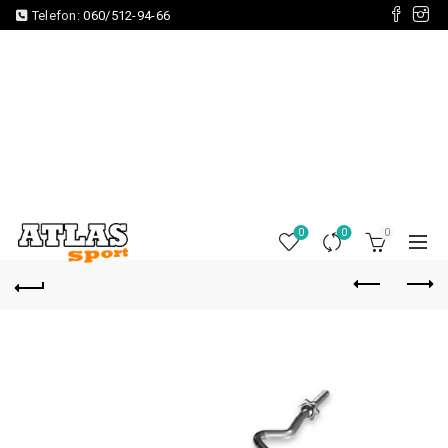
Telefon:
060/512-94-66
0
0
0