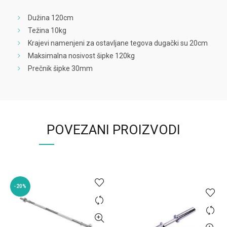
Dužina 120cm
Težina 10kg
Krajevi namenjeni za ostavljane tegova dugački su 20cm
Maksimalna nosivost šipke 120kg
Prečnik šipke 30mm
POVEZANI PROIZVODI
-20%