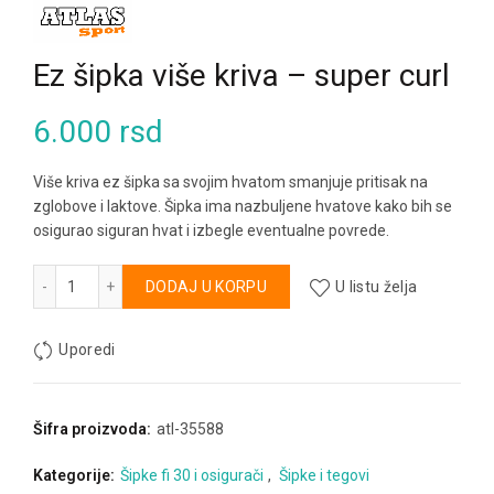
Ez šipka više kriva – super curl
6.000
rsd
Više kriva ez šipka sa svojim hvatom smanjuje pritisak na
zglobove i laktove. Šipka ima nazbuljene hvatove kako bih se
osigurao siguran hvat i izbegle eventualne povrede.
Ez šipka više kriva - super curl količina
Alternative:
DODAJ U KORPU
U listu želja
Uporedi
Šifra proizvoda:
atl-35588
Kategorije:
Šipke fi 30 i osigurači
,
Šipke i tegovi