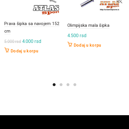
Prava šipka sa navojem 152
Olimpijska mala šipka
cm
4.500
rsd
Originalna
Trenutna
4.000
rsd
5.000
rsd
Dodaj u korpu
cena
cena
Dodaj u korpu
je
je:
bila:
4.000 rsd.
5.000 rsd.