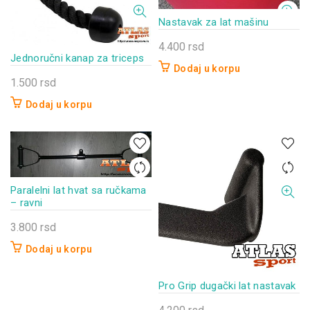
Nastavak za lat mašinu
4.400
rsd
Jednoručni kanap za triceps
Dodaj u korpu
1.500
rsd
Dodaj u korpu
Paralelni lat hvat sa ručkama
– ravni
3.800
rsd
Dodaj u korpu
Pro Grip dugački lat nastavak