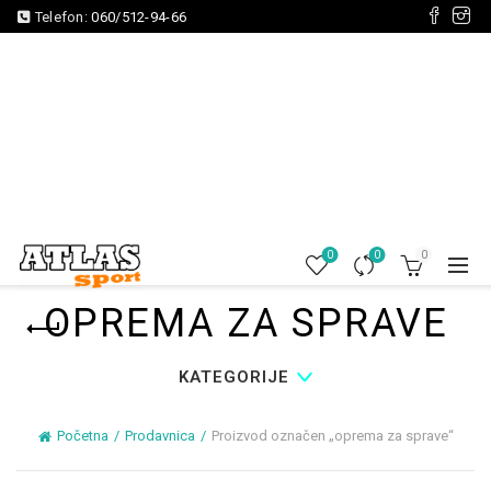
Telefon:
060/512-94-66
0
0
0
OPREMA ZA SPRAVE
KATEGORIJE
Početna
Prodavnica
Proizvod označen „oprema za sprave“