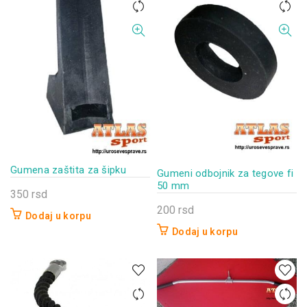
Gumena zaštita za šipku
Gumeni odbojnik za tegove fi
50 mm
350
rsd
200
rsd
Dodaj u korpu
Dodaj u korpu