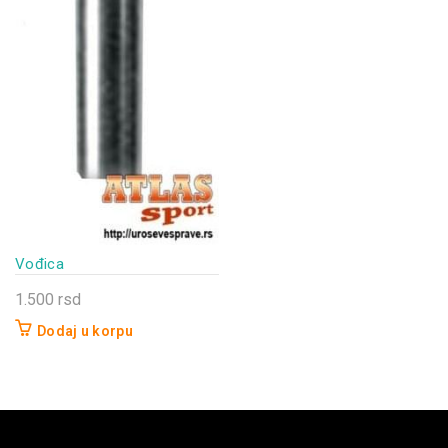
Vođica
1.500
rsd
Dodaj u korpu