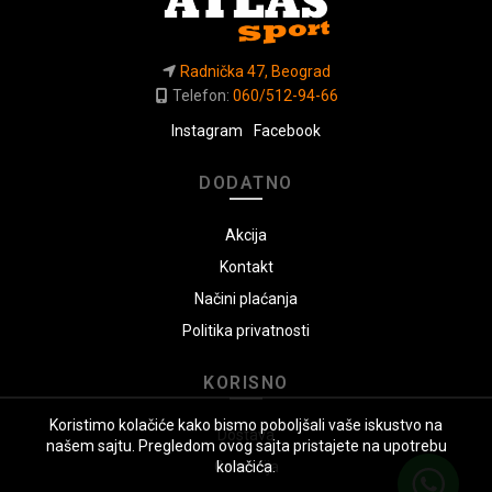
Radnička 47, Beograd
Telefon:
060/512-94-66
Instagram
Facebook
DODATNO
Akcija
Kontakt
Načini plaćanja
Politika privatnosti
KORISNO
Koristimo kolačiće kako bismo poboljšali vaše iskustvo na
Dostava
našem sajtu. Pregledom ovog sajta pristajete na upotrebu
Garancija
kolačića.