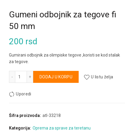
Gumeni odbojnik za tegove fi
50 mm
200
rsd
Gumirani odbojnik za olimpiske tegove ,koristi se kod stalak
za tegove.
Gumeni odbojnik za tegove fi 50 mm količina
Alternative:
DODAJ U KORPU
U listu želja
Uporedi
Šifra proizvoda:
atl-33218
Kategorija:
Oprema za sprave za teretanu