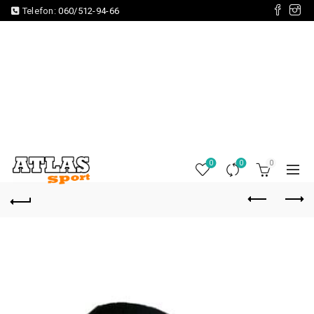
Telefon:
060/512-94-66
0
0
0