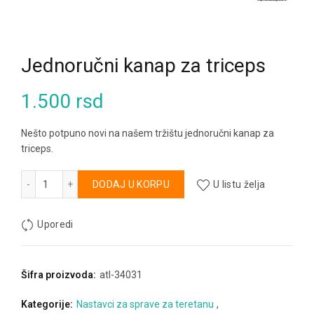
Jednoručni kanap za triceps
1.500
rsd
Nešto potpuno novi na našem tržištu jednoručni kanap za
triceps.
Jednoručni kanap za triceps količina
Alternative:
DODAJ U KORPU
U listu želja
Uporedi
Šifra proizvoda:
atl-34031
Kategorije:
Nastavci za sprave za teretanu
,