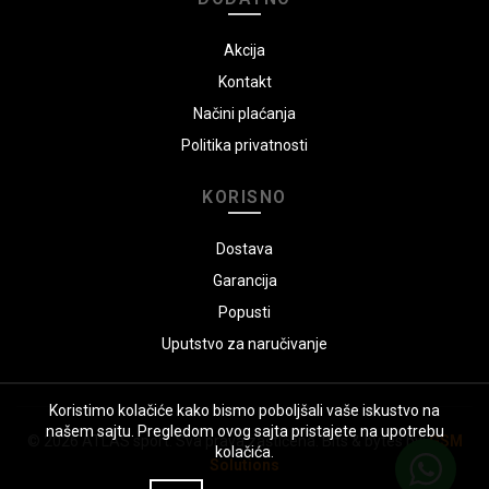
Akcija
Kontakt
Načini plaćanja
Politika privatnosti
KORISNO
Dostava
Garancija
Popusti
Uputstvo za naručivanje
Koristimo kolačiće kako bismo poboljšali vaše iskustvo na
našem sajtu. Pregledom ovog sajta pristajete na upotrebu
© 2026
ATLAS sport
. Sva prava zaštićena. Bits & bytes by:
GSM
kolačića.
Solutions