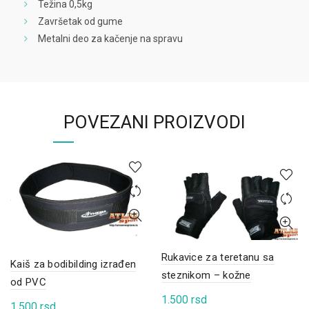
Težina 0,5kg
Završetak od gume
Metalni deo za kačenje na spravu
POVEZANI PROIZVODI
Rukavice za teretanu sa
Kaiš za bodibilding izrađen
steznikom – kožne
od PVC
1.500
rsd
1.500
rsd