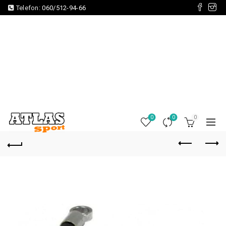
Telefon:
060/512-94-66
0
0
0