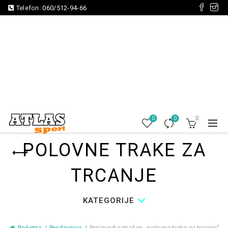
Telefon:
060/512-94-66
0
0
0
POLOVNE TRAKE ZA
TRCANJE
KATEGORIJE
Početna
Prodavnica
Proizvod označen „polovne trake za trcanje“