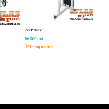
Peck deck
Ravn
56.000
rsd
90.
Dodaj u korpu
D