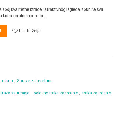
a spoj kvalitetne izrade i atraktivnog izgleda ispuniće sva
za komercijalnu upotrebu.
-T5x količina
U
U listu želja
eretanu
,
Sprave za teretanu
 traka za trcanje
,
polovne trake za trcanje
,
traka za trcanje