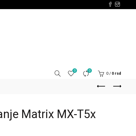
0
0
0
/
0
rsd
čanje Matrix MX-T5x