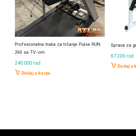
Profesionalna traka za trčanje Pulse RUN
Sprava za g
260 sa TV-om
67.200
rsd
240.000
rsd
Dodaj u 
Dodaj u korpu