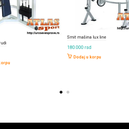
Smit mašina lux line
rudi
180.000
rsd
Dodaj u korpu
korpu