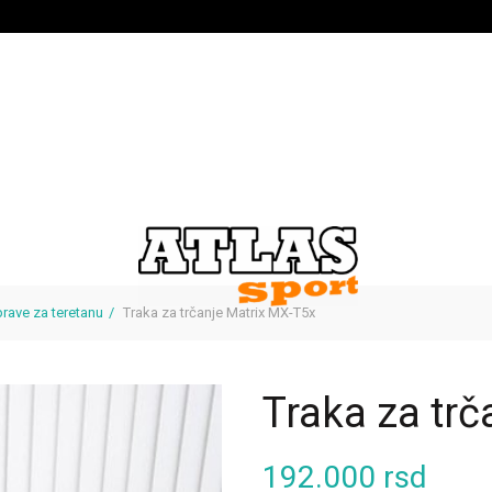
rave za teretanu
Traka za trčanje Matrix MX-T5x
Traka za tr
192.000
rsd