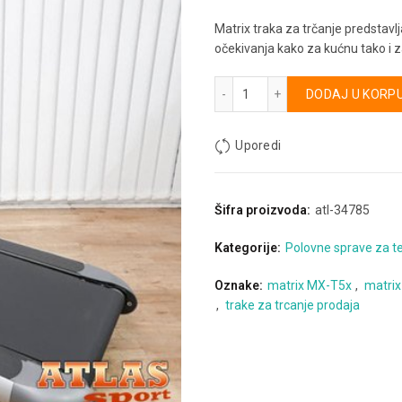
Matrix traka za trčanje predstavlj
očekivanja kako za kućnu tako i 
Traka za trčanje Matrix MX
Alternative:
DODAJ U KORP
Uporedi
Šifra proizvoda:
atl-34785
Kategorije:
Polovne sprave za t
Oznake:
matrix MX-T5x
,
matrix
,
trake za trcanje prodaja