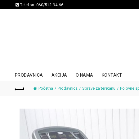
Telefon:
060/512-94-66
PRODAVNICA
AKCIJA
O NAMA
KONTAKT
Početna
Prodavnica
Sprave za teretanu
Polovne sp