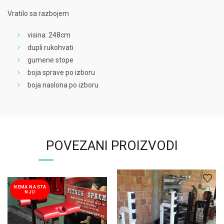
Vratilo sa razbojem
visina: 248cm
dupli rukohvati
gumene stope
boja sprave po izboru
boja naslona po izboru
POVEZANI PROIZVODI
NEMA NA STA
NJU