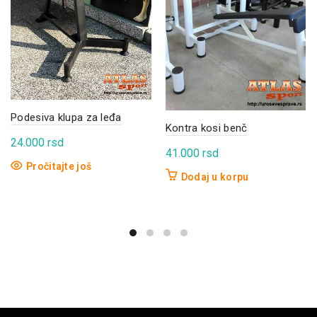
Podesiva klupa za leđa
Kontra kosi benč
24.000
rsd
41.000
rsd
Pročitajte još
Dodaj u korpu