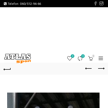
Telefon:
060/512-94-66
0
0
0