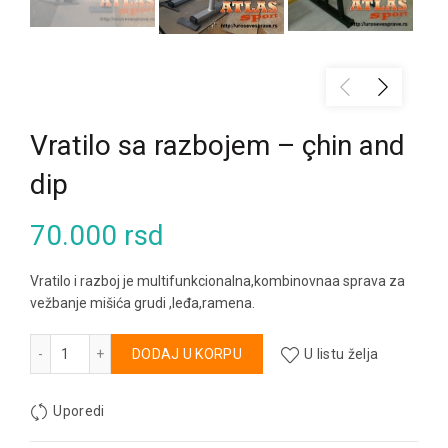
Vratilo sa razbojem – çhin and
dip
70.000
rsd
Vratilo i razboj je multifunkcionalna,kombinovnaa sprava za
vežbanje mišića grudi ,leđa,ramena.
Vratilo sa razbojem - çhin and dip količina
Alternative:
DODAJ U KORPU
U listu želja
Uporedi