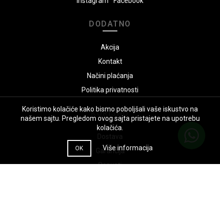
Instagram
Facebook
DODATNO
Akcija
Kontakt
Načini plaćanja
Politika privatnosti
Koristimo kolačiće kako bismo poboljšali vaše iskustvo na
KORISNO
našem sajtu. Pregledom ovog sajta pristajete na upotrebu
kolačića.
Dostava
Više informacija
OK
Garancija
Popusti
Uputstvo za naručivanje