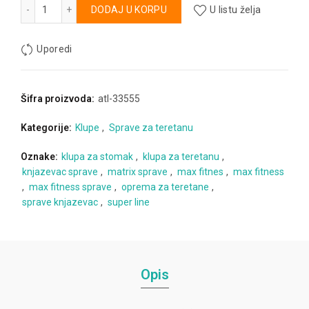
Klupa za trbusnjake količina
Alternative:
DODAJ U KORPU
U listu želja
Uporedi
Šifra proizvoda:
atl-33555
Kategorije:
Klupe
,
Sprave za teretanu
Oznake:
klupa za stomak
,
klupa za teretanu
,
knjazevac sprave
,
matrix sprave
,
max fitnes
,
max fitness
,
max fitness sprave
,
oprema za teretane
,
sprave knjazevac
,
super line
Opis