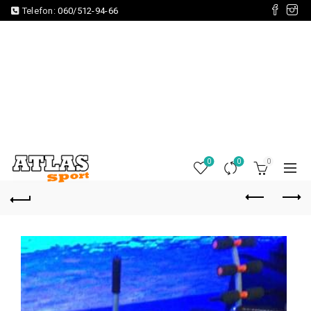
Telefon:
060/512-94-66
0
0
0