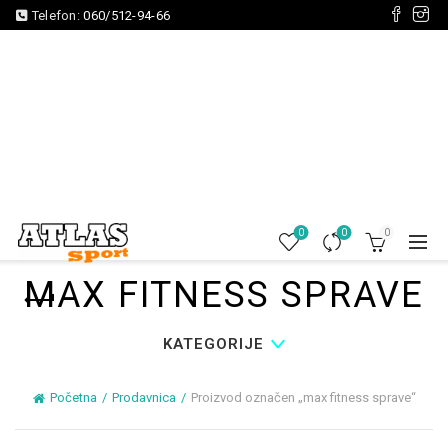
Telefon:
060/512-94-66
0
0
0
MAX FITNESS SPRAVE
KATEGORIJE
Početna
Prodavnica
Proizvod označen „max fitness sprave“