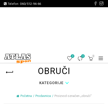
Telefon:
060/512-94-66
0
0
0
OBRUČI
KATEGORIJE
Početna
Prodavnica
Proizvod označen „obruči“