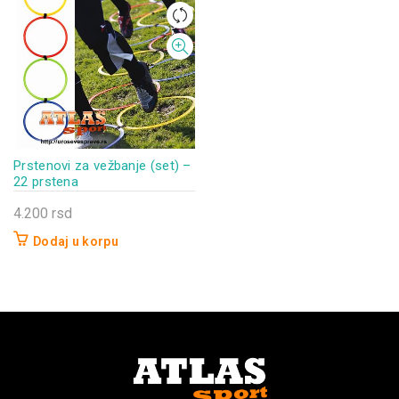
Prstenovi za vežbanje (set) –
22 prstena
4.200
rsd
Dodaj u korpu