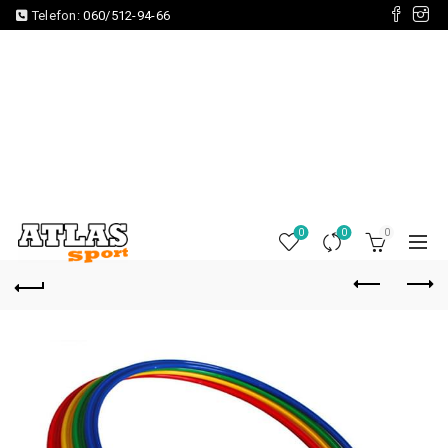
Telefon:
060/512-94-66
0
0
0