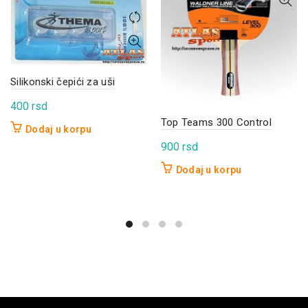
Silikonski čepići za uši
400
rsd
Top Teams 300 Control
Dodaj u korpu
900
rsd
Dodaj u korpu