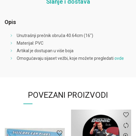
Slanje i dostava
Opis
Unutrašnji prečnik obruča 40.64cm (16″)
Materijal: PVC
Artikal je dostupan u više boja
Omogućavaju sijaset vežbi, koje možete pregledati
ovde
POVEZANI PROIZVODI