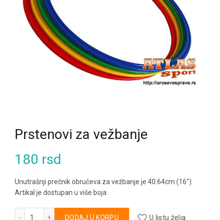
Prstenovi za vežbanje
180
rsd
Unutrašnji prečnik obručeva za vežbanje je 40.64cm (16″).
Artikal je dostupan u više boja.
Prstenovi za vežbanje količina
Alternative:
DODAJ U KORPU
U listu želja