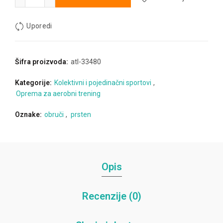
Uporedi
Šifra proizvoda:
atl-33480
Kategorije:
Kolektivni i pojedinačni sportovi
,
Oprema za aerobni trening
Oznake:
obruči
,
prsten
Opis
Recenzije (0)