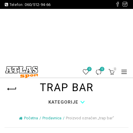
Telefon:
060/512-94-66
0
0
0
TRAP BAR
KATEGORIJE
Početna
Prodavnica
Proizvod označen „trap bar“