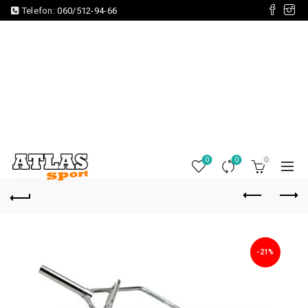
Telefon:
060/512-94-66
0
0
0
-21%