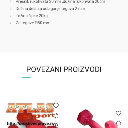
Prečnik rukohvata 30mm ,dužina rukohvata 20cm
Dužina dela za odlaganje tegova 27cm
Težina šipke 20kg
Za tegove Fi50 mm
POVEZANI PROIZVODI