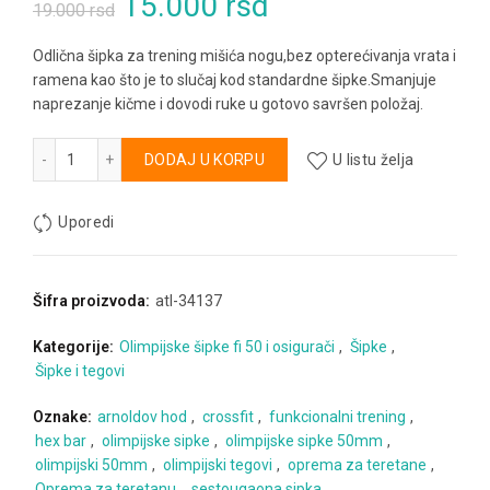
Originalna
Trenutna
15.000
rsd
19.000
rsd
cena
cena
Odlična šipka za trening mišića nogu,bez opterećivanja vrata i
ramena kao što je to slučaj kod standardne šipke.Smanjuje
je
je:
naprezanje kičme i dovodi ruke u gotovo savršen položaj.
bila:
15.000 rsd.
Olimpijska Hex - Trap šipka količina
Alternative:
DODAJ U KORPU
U listu želja
19.000 rsd.
Uporedi
Šifra proizvoda:
atl-34137
Kategorije:
Olimpijske šipke fi 50 i osigurači
,
Šipke
,
Šipke i tegovi
Oznake:
arnoldov hod
,
crossfit
,
funkcionalni trening
,
hex bar
,
olimpijske sipke
,
olimpijske sipke 50mm
,
olimpijski 50mm
,
olimpijski tegovi
,
oprema za teretane
,
Oprema za teretanu
,
sestougaona sipka
,