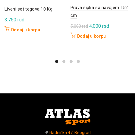
Prava šipka sa navojem 152
Liveni set tegova 10 Kg
cm
3.750
rsd
Originalna
Trenutna
4.000
rsd
5.000
rsd
Dodaj u korpu
cena
cena
Dodaj u korpu
je
je:
bila:
4.000 rsd.
5.000 rsd.
Radnička 47, Beograd