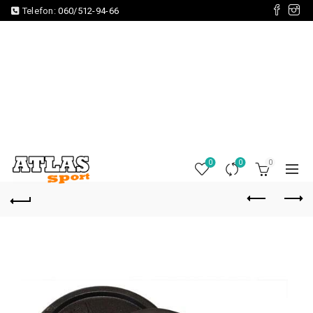
Telefon:
060/512-94-66
0
0
0