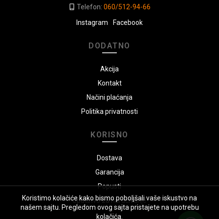
Telefon:
060/512-94-66
Instagram
Facebook
DODATNO
Akcija
Kontakt
Načini plaćanja
Politika privatnosti
KORISNO
Dostava
Garancija
Popusti
Koristimo kolačiće kako bismo poboljšali vaše iskustvo na
Uputstvo za naručivanje
našem sajtu. Pregledom ovog sajta pristajete na upotrebu
kolačića.