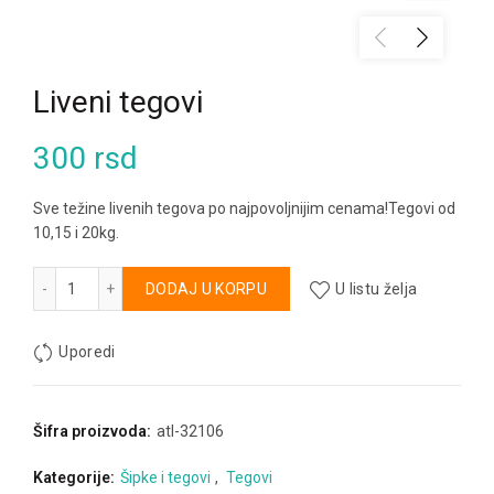
Liveni tegovi
300
rsd
Sve težine livenih tegova po najpovoljnijim cenama!Tegovi od
10,15 i 20kg.
Liveni tegovi količina
Alternative:
DODAJ U KORPU
U listu želja
Uporedi
Šifra proizvoda:
atl-32106
Kategorije:
Šipke i tegovi
,
Tegovi