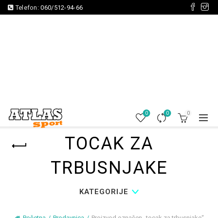
Telefon:
060/512-94-66
0
0
0
TOCAK ZA
TRBUSNJAKE
KATEGORIJE
Početna
Prodavnica
Proizvod označen „tocak za trbusnjake“