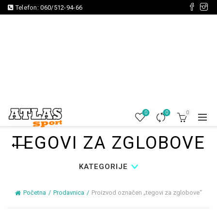
Telefon:
060/512-94-66
0
0
0
TEGOVI ZA ZGLOBOVE
KATEGORIJE
Početna
Prodavnica
Proizvod označen „tegovi za zglobove“