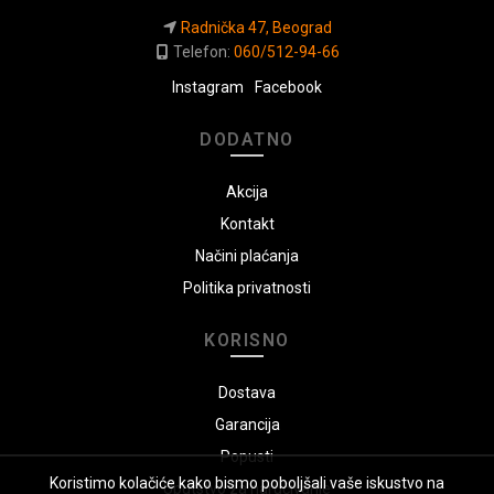
Radnička 47, Beograd
Telefon:
060/512-94-66
Instagram
Facebook
DODATNO
Akcija
Kontakt
Načini plaćanja
Politika privatnosti
KORISNO
Dostava
Garancija
Popusti
Koristimo kolačiće kako bismo poboljšali vaše iskustvo na
Uputstvo za naručivanje