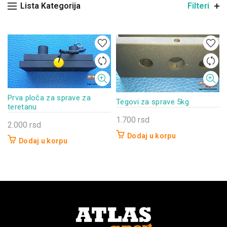
Lista Kategorija
Filteri
Prva ploča za sprave za
Tegovi za sprave 5kg
teretanu
1.700
rsd
2.000
rsd
Dodaj u korpu
Dodaj u korpu