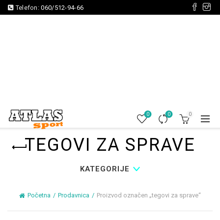
Telefon:
060/512-94-66
0
0
0
TEGOVI ZA SPRAVE
KATEGORIJE
Početna
Prodavnica
Proizvod označen „tegovi za sprave“