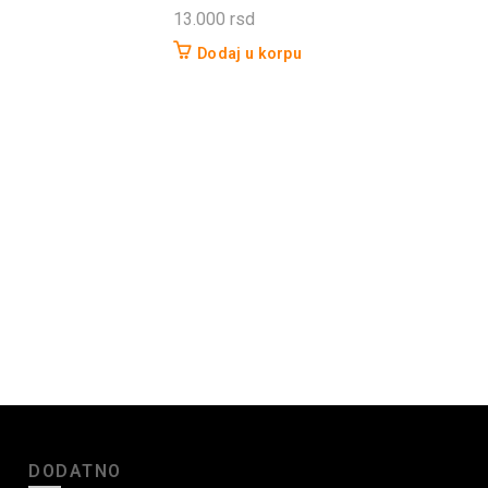
13.000
rsd
Dodaj u korpu
DODATNO