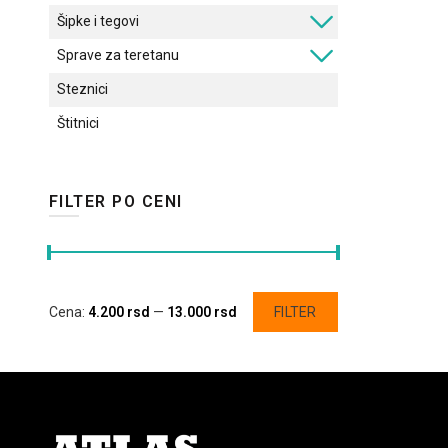
Šipke i tegovi
Sprave za teretanu
Steznici
Štitnici
FILTER PO CENI
Minimalna
Maksimalna
Cena:
4.200 rsd
—
13.000 rsd
FILTER
cena
cena