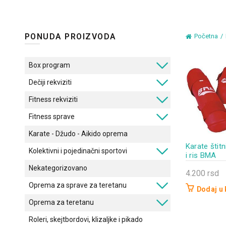
PONUDA PROIZVODA
Početna
Box program
Dečiji rekviziti
Fitness rekviziti
Fitness sprave
Karate - Džudo - Aikido oprema
Karate štit
Kolektivni i pojedinačni sportovi
i ris BMA
Nekategorizovano
4.200
rsd
Oprema za sprave za teretanu
Dodaj u
Oprema za teretanu
Roleri, skejtbordovi, klizaljke i pikado