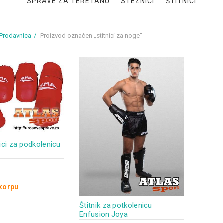
SPRAVE ZA TERETANU
STEZNICI
ŠTITNICI
Prodavnica
Proizvod označen „stitnici za noge“
nici za podkolenicu
 korpu
Štitnik za potkolenicu
Enfusion Joya