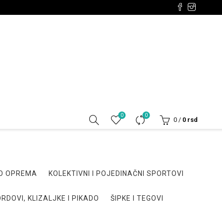
0
0
0
/
0
rsd
DO OPREMA
KOLEKTIVNI I POJEDINAČNI SPORTOVI
RDOVI, KLIZALJKE I PIKADO
ŠIPKE I TEGOVI