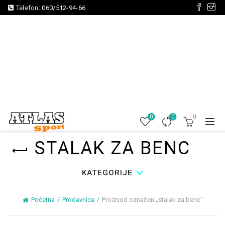
Telefon:
060/512-94-66
0
0
0
STALAK ZA BENC
KATEGORIJE
Početna
Prodavnica
Proizvod označen „stalak za benc“