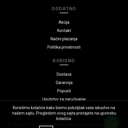
DODATNO
Akcija
Kontakt
Načini plaćanja
Politika privatnosti
KORISNO
Dostava
Garancija
Popusti
Uputstvo za naručivanje
Koristimo kolačiće kako bismo poboljšali vaše iskustvo na
našem sajtu. Pregledom ovog sajta pristajete na upotrebu
kolačića.
© 2026
ATLAS sport
. Sva prava zaštićena. Bits & bytes by:
GSM