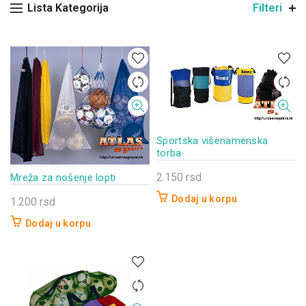
Lista Kategorija
Filteri
Sportska višenamenska
torba
2.150
rsd
Mreža za nošenje lopti
Dodaj u korpu
1.200
rsd
Dodaj u korpu