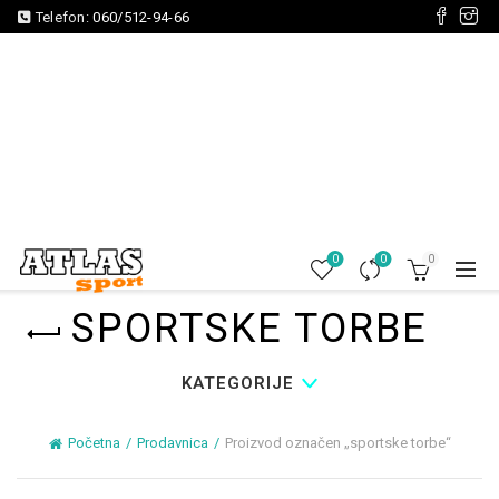
Telefon:
060/512-94-66
0
0
0
SPORTSKE TORBE
KATEGORIJE
Početna
Prodavnica
Proizvod označen „sportske torbe“