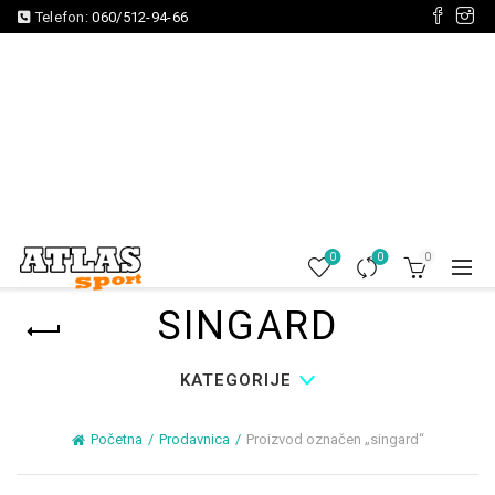
Telefon:
060/512-94-66
0
0
0
SINGARD
KATEGORIJE
Početna
Prodavnica
Proizvod označen „singard“