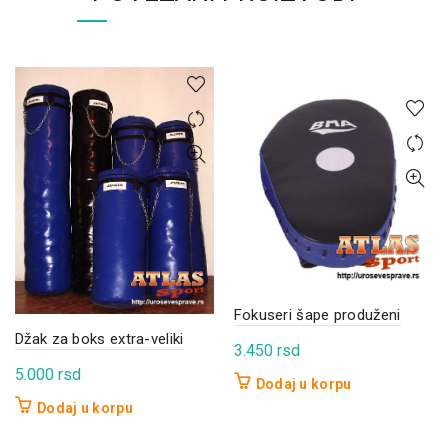
Fokuseri šape produženi
Džak za boks extra-veliki
3.450
rsd
5.000
rsd
Dodaj u korpu
Dodaj u korpu