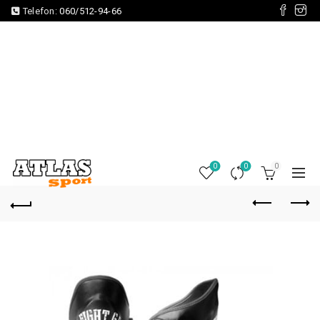
Telefon:
060/512-94-66
0
0
0