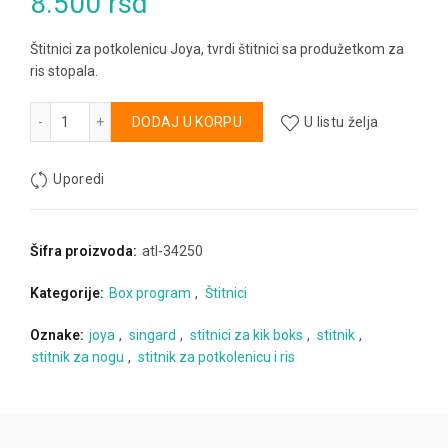
8.500
rsd
Štitnici za potkolenicu Joya, tvrdi štitnici sa produžetkom za
ris stopala.
Štitnici za potkolenicu i ris Joya Fight fast količina
Alternative:
DODAJ U KORPU
U listu želja
Uporedi
Šifra proizvoda:
atl-34250
Kategorije:
Box program
,
Štitnici
Oznake:
joya
,
singard
,
stitnici za kik boks
,
stitnik
,
stitnik za nogu
,
stitnik za potkolenicu i ris