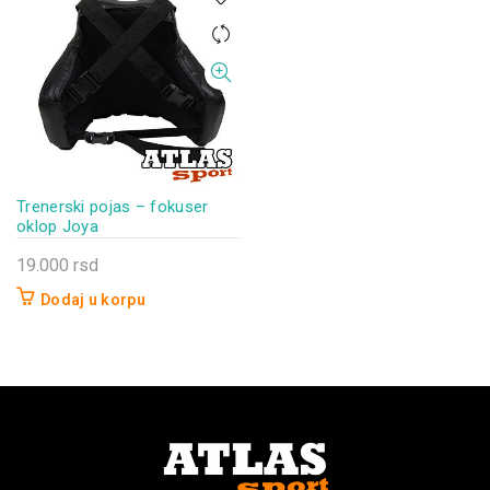
Trenerski pojas – fokuser
oklop Joya
19.000
rsd
Dodaj u korpu