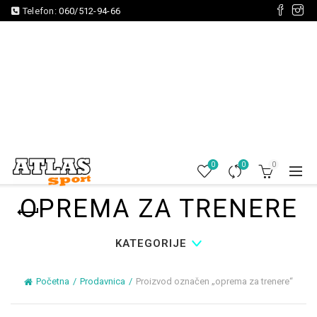
Telefon:
060/512-94-66
0
0
0
OPREMA ZA TRENERE
KATEGORIJE
Početna
Prodavnica
Proizvod označen „oprema za trenere“