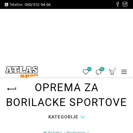
Telefon:
060/512-94-66
0
0
0
OPREMA ZA
BORILACKE SPORTOVE
KATEGORIJE
Početna
Prodavnica