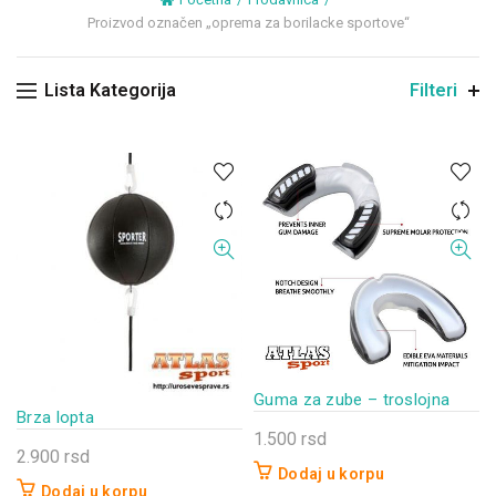
Proizvod označen „oprema za borilacke sportove“
Lista Kategorija
Filteri
Guma za zube – troslojna
Brza lopta
1.500
rsd
2.900
rsd
Dodaj u korpu
Dodaj u korpu