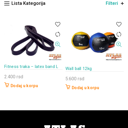
Lista Kategorija
Filteri
Fitness traka – latex band L
Wall ball 12kg
2.400
rsd
5.600
rsd
Dodaj u korpu
Dodaj u korpu