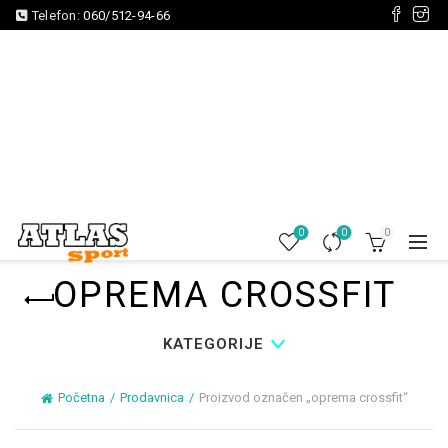
Telefon:
060/512-94-66
0
0
0
OPREMA CROSSFIT
KATEGORIJE
Početna
Prodavnica
Proizvod označen „oprema crossfit“