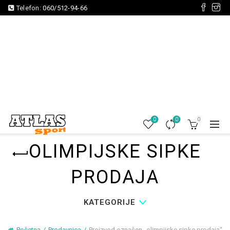
Telefon:
060/512-94-66
0
0
0
OLIMPIJSKE SIPKE
PRODAJA
KATEGORIJE
Početna
Prodavnica
Proizvod označen „olimpijske sipke prodaja“