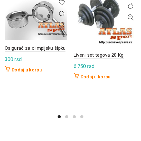
Osigurač za olimpijsku šipku
Liveni set tegova 20 Kg
300
rsd
6.750
rsd
Dodaj u korpu
Dodaj u korpu