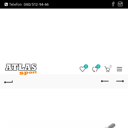
Telefon:
060/512-94-66
0
0
0