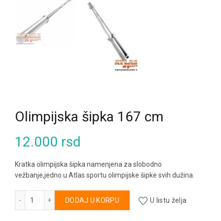
Olimpijska šipka 167 cm
12.000
rsd
Kratka olimpijska šipka namenjena za slobodno
vežbanje,jedno u Atlas sportu olimpijske šipke svih dužina.
Olimpijska šipka 167 cm količina
Alternative:
DODAJ U KORPU
U listu želja