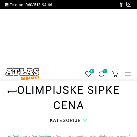
Telefon:
060/512-94-66
0
0
0
OLIMPIJSKE SIPKE
CENA
KATEGORIJE
Početna
Prodavnica
Proizvod označen „olimpijske sipke cena“